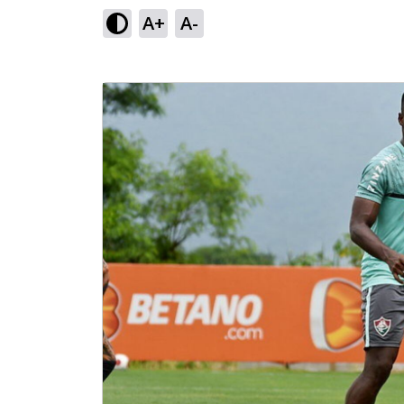
A+
A-