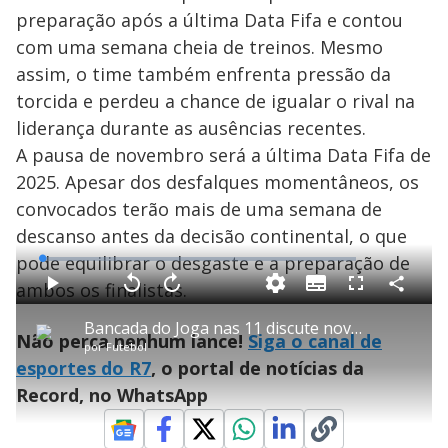
preparação após a última Data Fifa e contou
com uma semana cheia de treinos. Mesmo
assim, o time também enfrenta pressão da
torcida e perdeu a chance de igualar o rival na
liderança durante as ausências recentes.
A pausa de novembro será a última Data Fifa de
2025. Apesar dos desfalques momentâneos, os
convocados terão mais de uma semana de
descanso antes da decisão continental, o que
pode equilibrar o desgaste e a preparação de
L
o
a
ambos os finalistas.
S
d
u
C
P
V
A
P
F
e
b
o
l
o
v
u
d
t
m
a
l
a
l
:
Bancada do Joga nas 11 discute nova convocação da seleção brasileira
i
p
y
t
n
l
1
Não perca nenhum lance!
Siga o canal de
t
a
a
ç
s
.
por
Futebol
l
r
r
a
c
2
e
t
1
r
l
r
4
esportes do R7
, o portal de notícias da
s
i
0
1
e
%
l
s
0
e
h
Record, no WhatsApp
e
s
n
a
g
e
r
u
g
n
u
d
n
o
d