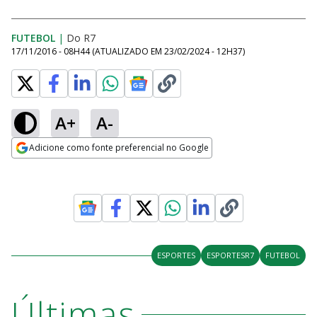
FUTEBOL
|
Do R7
17/11/2016 - 08H44
(ATUALIZADO EM
23/02/2024 - 12H37
)
A+
A-
Adicione como fonte preferencial no Google
Opens in new window
ESPORTES
ESPORTESR7
FUTEBOL
Últimas