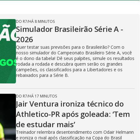
DO R7
/
HÁ 8 MINUTOS
Simulador Brasileirão Série A -
2026
Quer testar suas previsões para o Brasileirão? Com o
nosso simulador do Campeonato Brasileiro Série A, você
é o dono da tabela! Dê seus palpites, simule os resultados
rodada a rodada e descubra quem serão os grandes
campeões, os classificados para a Libertadores e os
rebaixados para a Série B.
DO R7
/
HÁ 17 MINUTOS
Jair Ventura ironiza técnico do
Athletico-PR após goleada: ‘Tem
de estudar mais’
Treinador relembra desentendimento com Odair Helmann
e ironiza o rival após classificação na Copa do Brasil