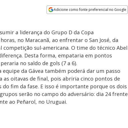
Adicione como fonte preferencial no Google
Opens in new window
sumir a liderança do Grupo D da Copa
1 horas, no Maracanã, ao enfrentar o San José, da
al competição sul-americana. O time do técnico Abel
 diferença. Desta forma, empataria em pontos
eraria no saldo de gols (7 a 6).
, a equipe da Gávea também poderá dar um passo
 as oitavas de final, pois abriria cinco pontos de
do fim da fase. E isso é importante porque os dois
grupos serão no campo do adversário: dia 24 frente
nte ao Peñarol, no Uruguai.