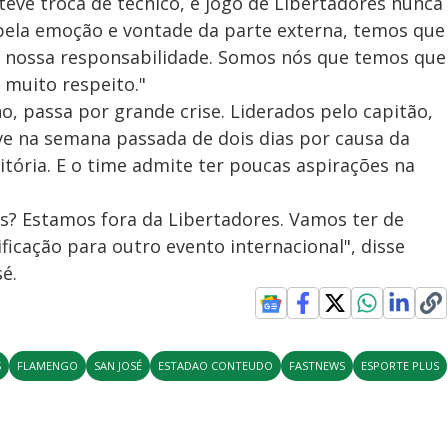
eve troca de técnico, e jogo de Libertadores nunca
 pela emoção e vontade da parte externa, temos que
da nossa responsabilidade. Somos nós que temos que
 muito respeito."
, passa por grande crise. Liderados pelo capitão,
eve na semana passada de dois dias por causa da
tória. E o time admite ter poucas aspirações na
s? Estamos fora da Libertadores. Vamos ter de
ficação para outro evento internacional", disse
é.
S
FLAMENGO
SAN JOSÉ
ESTADAO CONTEUDO
FASTNEWS
ESPORTE PLUS