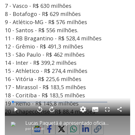
7 - Vasco - R$ 630 milhões
8 - Botafogo - R$ 629 milhões
9 - Atlético-MG - R$ 576 milhões
10 - Santos - R$ 556 milhões.
11 - RB Bragantino - R$ 528,4 milhões
12 - Grêmio - R$ 491,3 milhões
13 - São Paulo - R$ 462 milhões
14 - Inter - R$ 399,2 milhões
15 - Athletico - R$ 274,4 milhões
16 - Vitória - R$ 225,6 milhões
17 - Mirassol - R$ 183,5 milhões
18 - Coritiba - R$ 183,5 milhões
19 - Remo - R$ 145,8 milhões
L
o
a
20 - Chapecoense - R$ 88,4 milhões
S
d
u
C
P
V
A
P
F
e
b
o
l
o
v
u
d
t
m
a
l
a
l
:
Lucas Paquetá é apresentado oficialmente pelo Flamengo nesta segunda (2)
i
p
y
t
n
l
1
t
a
a
ç
s
4
por
Futebol
l
r
r
a
c
.
e
t
1
r
r
1
s
i