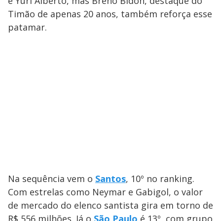
é Yuri Alberto, mas Breno Bidon, destaque do
Timão de apenas 20 anos, também reforça esse
patamar.
Na sequência vem o
Santos
, 10º no ranking.
Com estrelas como Neymar e Gabigol, o valor
de mercado do elenco santista gira em torno de
R$ 556 milhões. Já o
São Paulo
é 13º, com grupo