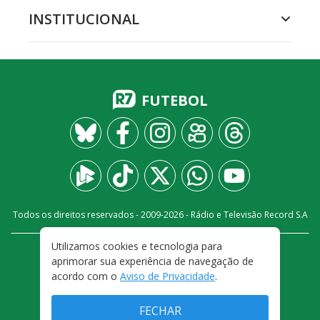
INSTITUCIONAL
FUTEBOL
Todos os direitos reservados - 2009-
2026
- Rádio e Televisão Record S.A
Utilizamos cookies e tecnologia para
CARREIRA
FALE CONOSCO
PRIVACIDADE
aprimorar sua experiência de navegação de
TERMOS E CONDIÇÕES DE USO
acordo com o
Aviso de Privacidade
.
FECHAR