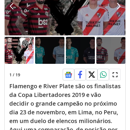
d
e
o
1
/
19
Flamengo e River Plate são os finalistas
da Copa Libertadores 2019 e vão
decidir o grande campeão no próximo
dia 23 de novembro, em Lima, no Peru,
em um duelo de elencos milionários.
Aqui uma comparação, de posição por