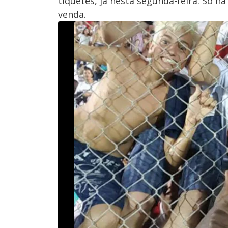
tíquetes, já nesta segunda-feira. Só 
venda.