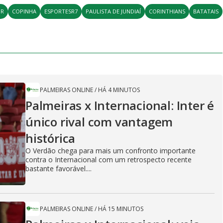
OR
COPINHA
ESPORTESR7
PAULISTA DE JUNDIAÍ
CORINTHIANS
BATATAIS
PALMEIRAS ONLINE
/
HÁ 4 MINUTOS
Palmeiras x Internacional: Inter é
único rival com vantagem
histórica
O Verdão chega para mais um confronto importante
contra o Internacional com um retrospecto recente
bastante favorável....
PALMEIRAS ONLINE
/
HÁ 15 MINUTOS