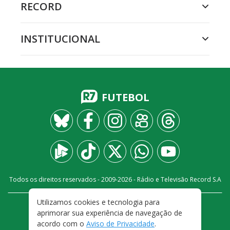
RECORD
INSTITUCIONAL
FUTEBOL
Todos os direitos reservados - 2009-
2026
- Rádio e Televisão Record S.A
Utilizamos cookies e tecnologia para
CARREIRA
FALE CONOSCO
PRIVACIDADE
aprimorar sua experiência de navegação de
TERMOS E CONDIÇÕES DE USO
acordo com o
Aviso de Privacidade
.