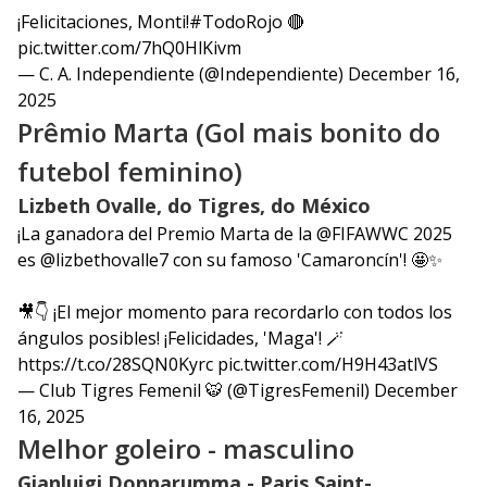
¡Felicitaciones, Monti!
#TodoRojo
🔴
pic.twitter.com/7hQ0HlKivm
— C. A. Independiente (@Independiente)
December 16,
2025
Prêmio Marta (Gol mais bonito do
futebol feminino)
Lizbeth Ovalle, do Tigres, do México
¡La ganadora del Premio Marta de la
@FIFAWWC
2025
es
@lizbethovalle7
con su famoso 'Camaroncín'! 🤩✨
🎥👇 ¡El mejor momento para recordarlo con todos los
ángulos posibles! ¡Felicidades, 'Maga'! 🪄
https://t.co/28SQN0Kyrc
pic.twitter.com/H9H43atlVS
— Club Tigres Femenil 🐯 (@TigresFemenil)
December
16, 2025
Melhor goleiro - masculino
Gianluigi Donnarumma - Paris Saint-