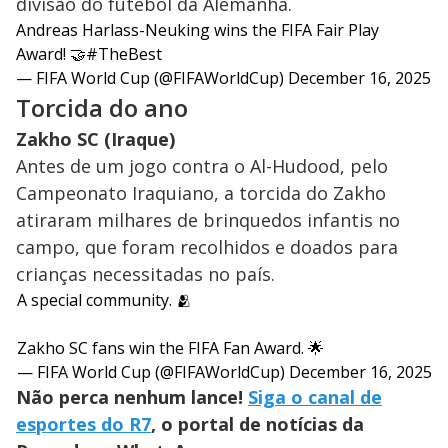
divisão do futebol da Alemanha.
Andreas Harlass-Neuking wins the FIFA Fair Play
Award! 🤝
#TheBest
— FIFA World Cup (@FIFAWorldCup)
December 16, 2025
Torcida do ano
Zakho SC (Iraque)
Antes de um jogo contra o Al-Hudood, pelo
Campeonato Iraquiano, a torcida do Zakho
atiraram milhares de brinquedos infantis no
campo, que foram recolhidos e doados para
crianças necessitadas no país.
A special community. 🫂
Zakho SC fans win the FIFA Fan Award. 🌟
— FIFA World Cup (@FIFAWorldCup)
December 16, 2025
Não perca nenhum lance!
Siga o canal de
esportes do R7
, o portal de notícias da