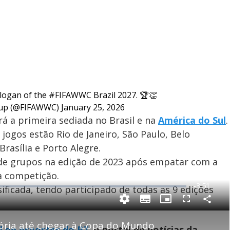
slogan of the
#FIFAWWC
Brazil 2027. 🏆👏
Cup (@FIFAWWC)
January 25, 2026
á a primeira sediada no Brasil e na
América do Sul
.
 jogos estão Rio de Janeiro, São Paulo, Belo
Brasília e Porto Alegre.
 de grupos na edição de 2023 após empatar com a
na competição.
R
-
3:51
ssificada, tendo participado de todas as 9 edições
e
C
S
P
F
m
o
u
i
u
m
b
c
l
p
ória até chegar à Copa do Mundo
a
t
t
l
l de esportes do R7
, o portal de notícias da
a
i
u
s