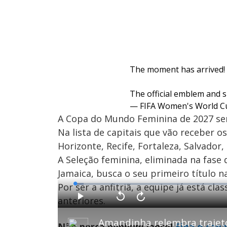
The moment has arrived!
The official emblem and 
— FIFA Women's World 
A Copa do Mundo Feminina de 2027 ser
Na lista de capitais que vão receber os
Horizonte, Recife, Fortaleza, Salvador, 
A Seleção feminina, eliminada na fase
Jamaica, busca o seu primeiro título 
Por ser a anfitriã, a equipe já está cla
L
o
a
anteriores.
d
P
V
A
e
l
o
v
d
a
l
a
:
Amandinha relembra trajet
y
t
n
2
Não perca nenhum lance!
Siga o cana
a
ç
.