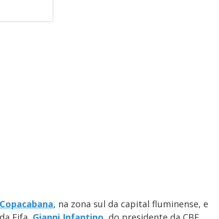
Copacabana
, na zona sul da capital fluminense, e
da Fifa,
Gianni Infantino
, do presidente da CBF,