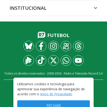
INSTITUCIONAL
FUTEBOL
Todos os direitos reservados - 2009-
2026
- Rádio e Televisão Record S.A
Utilizamos cookies e tecnologia para
CARREIRA
FALE CONOSCO
PRIVACIDADE
aprimorar sua experiência de navegação de
TERMOS E CONDIÇÕES DE USO
acordo com o
Aviso de Privacidade
.
FECHAR