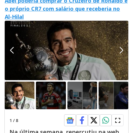
Abel poderia comprar o Cruzeiro de Ronaldo e
o próprio CR7 com salário que receberia no
Al-Hilal
1
/
8
Na última semana, repercutiu na web