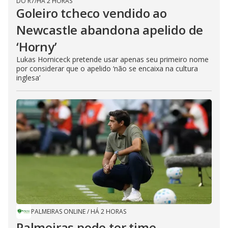
DO R7
/
HÁ 2 HORAS
Goleiro tcheco vendido ao
Newcastle abandona apelido de
‘Horny’
Lukas Horniceck pretende usar apenas seu primeiro nome
por considerar que o apelido ‘não se encaixa na cultura
inglesa’
PALMEIRAS ONLINE
/
HÁ 2 HORAS
Palmeiras pode ter time