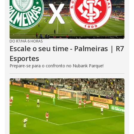
DO R7
/
HÁ 6 HORAS
Escale o seu time - Palmeiras | R7
Esportes
Prepare-se para o confronto no Nubank Parque!