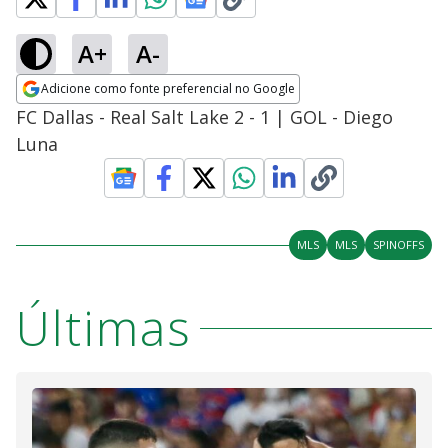
A+
A-
Adicione como fonte preferencial no Google
Opens in new window
FC Dallas - Real Salt Lake 2 - 1 | GOL - Diego
Luna
MLS
MLS
SPINOFFS
Últimas