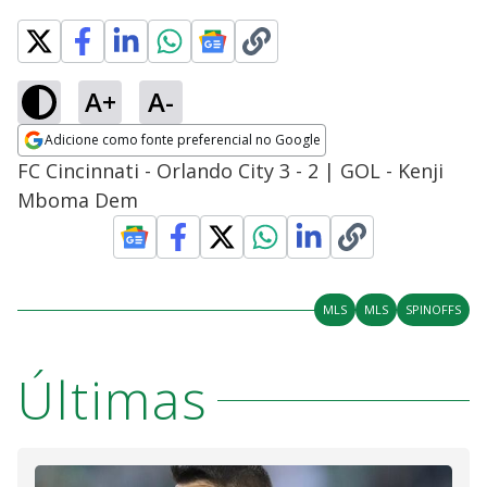
A+
A-
Adicione como fonte preferencial no Google
Opens in new window
FC Cincinnati - Orlando City 3 - 2 | GOL - Kenji
Mboma Dem
MLS
MLS
SPINOFFS
Últimas