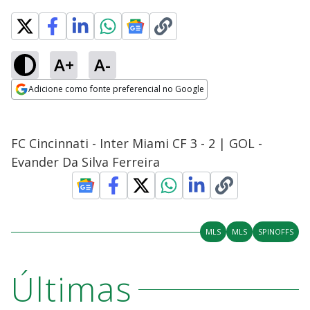
A+
A-
Adicione como fonte preferencial no Google
Opens in new window
FC Cincinnati - Inter Miami CF 3 - 2 | GOL -
Evander Da Silva Ferreira
MLS
MLS
SPINOFFS
Últimas