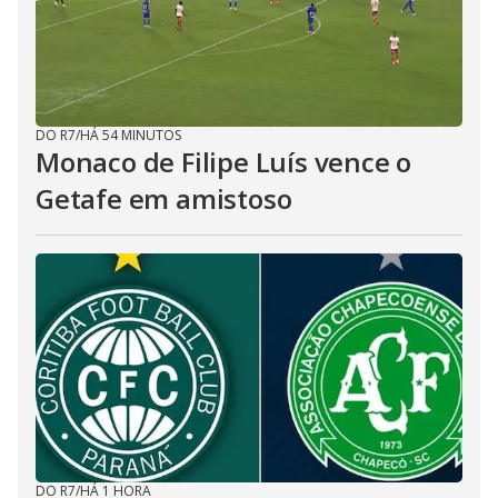
DO R7
/
HÁ 54 MINUTOS
Monaco de Filipe Luís vence o
Getafe em amistoso
DO R7
/
HÁ 1 HORA