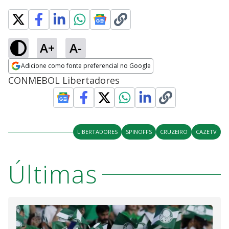
A+
A-
Adicione como fonte preferencial no Google
Opens in new window
CONMEBOL Libertadores
LIBERTADORES
SPINOFFS
CRUZEIRO
CAZETV
Últimas