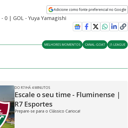
Adicione como fonte preferencial no Google
Opens in new window
- 0 | GOL - Yuya Yamagishi
MELHORES MOMENTOS
CANAL-GOAT
J1-LEAGUE
DO R7
/
HÁ 4 MINUTOS
Escale o seu time - Fluminense |
R7 Esportes
Prepare-se para o Clássico Carioca!