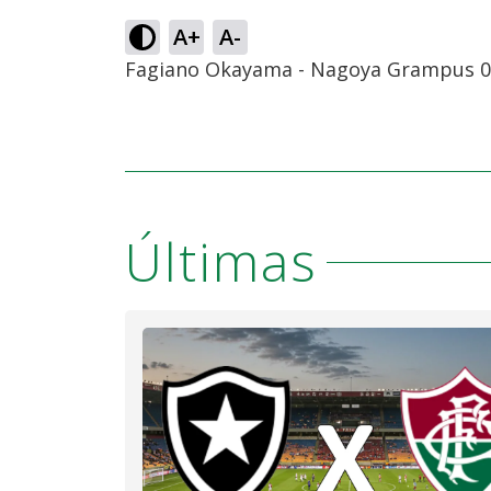
A+
A-
Fagiano Okayama - Nagoya Grampus 0 
Últimas