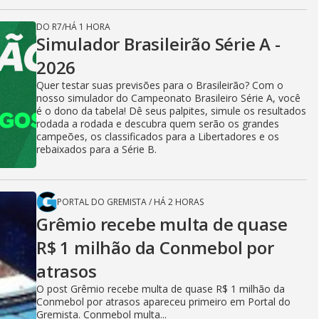
DO R7
/
HÁ 1 HORA
Simulador Brasileirão Série A -
2026
Quer testar suas previsões para o Brasileirão? Com o
nosso simulador do Campeonato Brasileiro Série A, você
é o dono da tabela! Dê seus palpites, simule os resultados
rodada a rodada e descubra quem serão os grandes
campeões, os classificados para a Libertadores e os
rebaixados para a Série B.
PORTAL DO GREMISTA
/
HÁ 2 HORAS
Grêmio recebe multa de quase
R$ 1 milhão da Conmebol por
atrasos
O post Grêmio recebe multa de quase R$ 1 milhão da
Conmebol por atrasos apareceu primeiro em Portal do
Gremista. Conmebol multa...