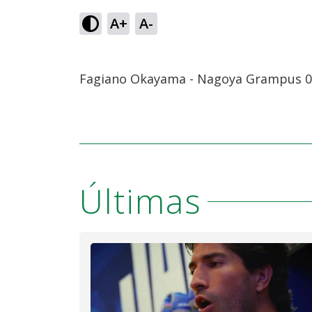
A+
A-
Fagiano Okayama - Nagoya Grampus 0 
Últimas