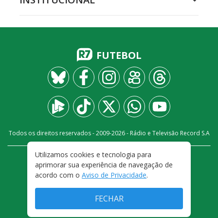
FUTEBOL
Todos os direitos reservados - 2009-
2026
- Rádio e Televisão Record S.A
Utilizamos cookies e tecnologia para
CARREIRA
FALE CONOSCO
PRIVACIDADE
aprimorar sua experiência de navegação de
TERMOS E CONDIÇÕES DE USO
acordo com o
Aviso de Privacidade
.
FECHAR