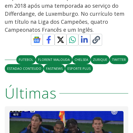
em 2018 após uma temporada ao serviço do
Differdange, de Luxemburgo. No currículo tem
um título na Liga dos Campeões, quatro
Campeonatos Francês e um Inglês.
FUTEBOL
FLORENT MALOUDA
CHELSEA
ZURIQUE
TWITTER
ESTADAO CONTEUDO
FASTNEWS
ESPORTE PLUS
Últimas