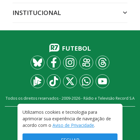
INSTITUCIONAL
FUTEBOL
Todos os direitos reservados - 2009-
2026
- Rádio e Televisão Record S.A
Utilizamos cookies e tecnologia para
CARREIRA
FALE CONOSCO
PRIVACIDADE
aprimorar sua experiência de navegação de
TERMOS E CONDIÇÕES DE USO
acordo com o
Aviso de Privacidade
.