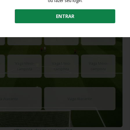
ou fazer seu login.
Vaga Goleiro
ENTRAR
r
Vaga Defensor
Vaga Defensor
Vaga Defensor
Vaga Meio-
Vaga Meio-
Vaga Meio-
campista
campista
campista
a Atacante
Vaga Atacante