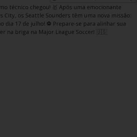
Opens in new window
omo técnico chegou! 🥇 Após uma emocionante
as City, os Seattle Sounders têm uma nova missão:
 dia 17 de julho! ⚽️ Prepare-se para alinhar sua
er na briga na Major League Soccer! 🇺🇸