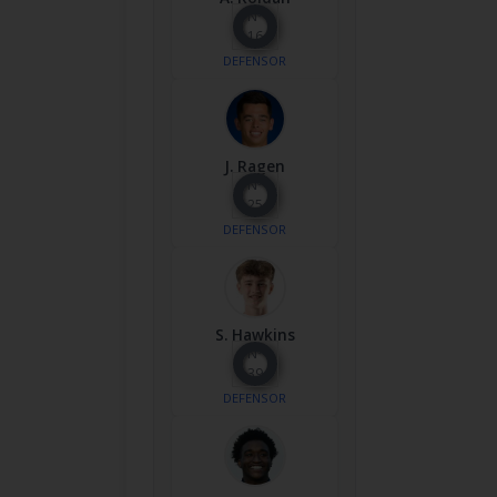
Nº
16
DEFENSOR
J. Ragen
Nº
25
DEFENSOR
S. Hawkins
Nº
39
DEFENSOR