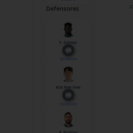
(
Defensores
Y. Gómez
Nº
28
DEFENSOR
Kim Kee-Hee
Nº
20
DEFENSOR
A. Roldan