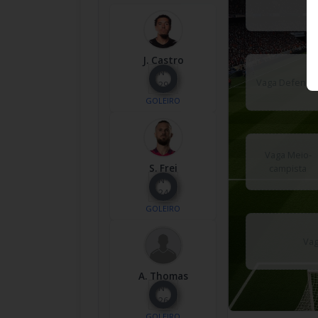
J. Castro
Nº
Vaga Defenso
29
GOLEIRO
Vaga Meio-
S. Frei
campista
Nº
24
GOLEIRO
Vag
A. Thomas
Nº
26
GOLEIRO