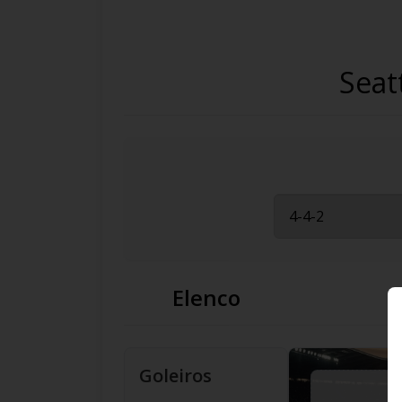
Seat
Elenco
Goleiros