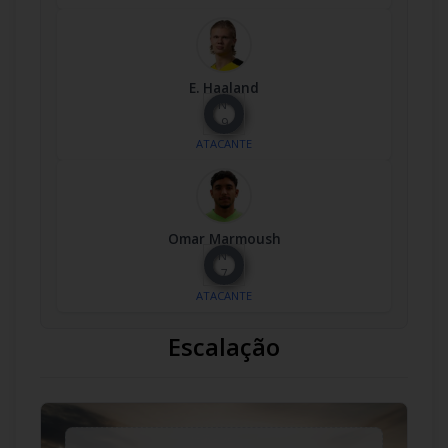
E. Haaland
Nº
9
ATACANTE
Omar Marmoush
Nº
7
ATACANTE
Escalação