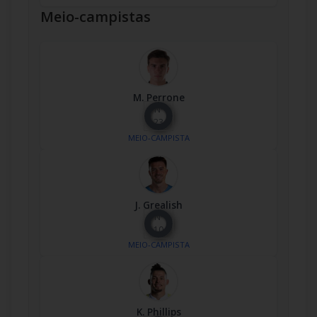
Meio-campistas
M. Perrone
Nº
23
MEIO-CAMPISTA
J. Grealish
Nº
10
MEIO-CAMPISTA
K. Phillips