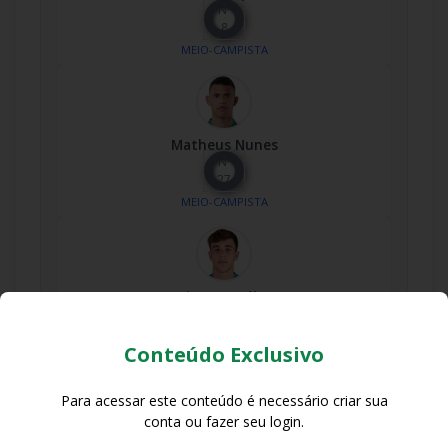
Nº
8
MEIO-CAMPISTA
Matheus Nunes
Nº
27
MEIO-CAMPISTA
Nico González
Nº
16
Conteúdo Exclusivo
MEIO-CAMPISTA
Para acessar este conteúdo é necessário criar sua
conta ou fazer seu login.