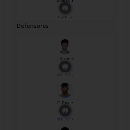
Ederson
Nº
31
GOLEIRO
Defensores
J. Stones
Nº
5
DEFENSOR
C. Doyle
Nº
6
DEFENSOR