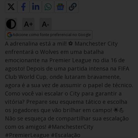
A+
A-
Adicione como fonte preferencial no Google
Opens in new window
A adrenalina está a mil! ⚽️ Manchester City
enfrentará o Wolves em uma batalha
emocionante na Premier League no dia 16 de
agosto! Depois de uma partida intensa na FIFA
Club World Cup, onde lutaram bravamente,
agora é a sua vez de assumir o papel de técnico.
Como você vai escalar o City para garantir a
vitória? Prepare seu esquema tático e escolha
os jogadores que vão brilhar em campo! 🌟💪
Não se esqueça de compartilhar sua escalação
com os amigos! #ManchesterCity
#PremierLeague #Escalação