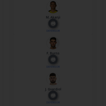
M. Akanji
Nº
25
DEFENSOR
F. Burns
Nº
17
DEFENSOR
J. Gvardiol
Nº
24
DEFENSOR