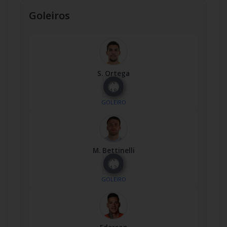
Goleiros
S. Ortega
Nº
18
GOLEIRO
M. Bettinelli
Nº
13
GOLEIRO