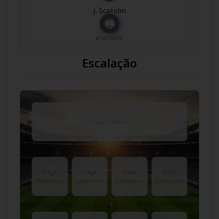
J. Scatolin
Nº
90
ATACANTE
Escalação
Vaga Goleiro
Vaga
Vaga
Vaga
Vaga
Defensor
Defensor
Defensor
Defensor