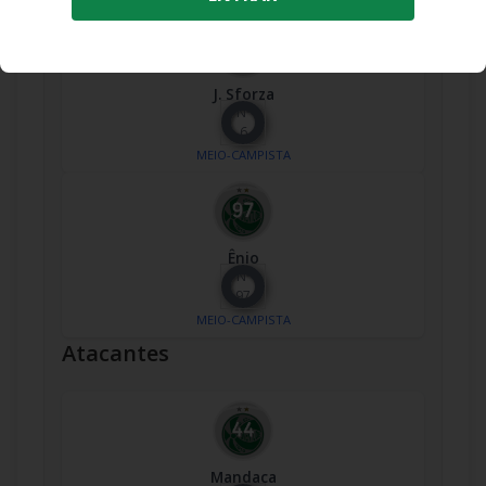
J. Sforza
Nº
6
MEIO-CAMPISTA
Ênio
Nº
97
MEIO-CAMPISTA
Atacantes
Mandaca