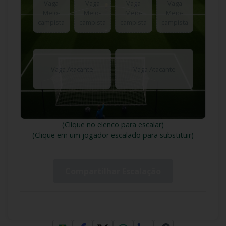
Vaga
Vaga
Vaga
Vaga
Meio-
Meio-
Meio-
Meio-
campista
campista
campista
campista
Vaga Atacante
Vaga Atacante
(Clique no elenco para escalar)
(Clique em um jogador escalado para substituir)
Compartilhar Escalação