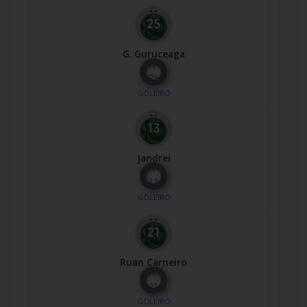
G. Guruceaga
Nº
25
GOLEIRO
Jandrei
Nº
13
GOLEIRO
Ruan Carneiro
Nº
21
GOLEIRO