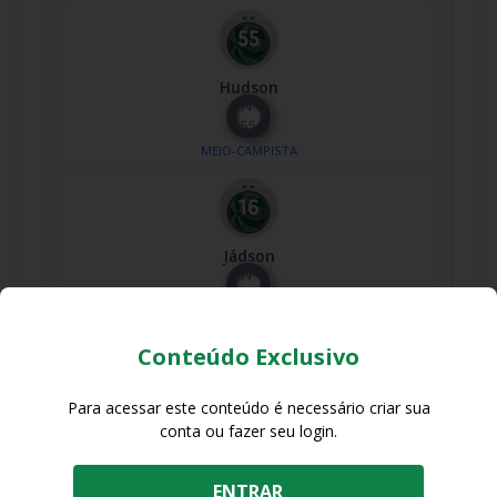
Hudson
Nº
55
MEIO-CAMPISTA
Jádson
Nº
16
MEIO-CAMPISTA
Conteúdo Exclusivo
Para acessar este conteúdo é necessário criar sua
Lucas Fernandes
conta ou fazer seu login.
Nº
33
MEIO-CAMPISTA
ENTRAR