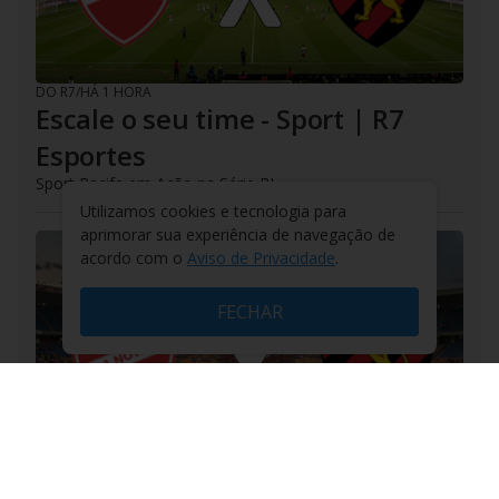
DO R7
/
HÁ 1 HORA
Escale o seu time - Sport | R7
Esportes
Sport Recife em Ação na Série B!
Utilizamos cookies e tecnologia para
aprimorar sua experiência de navegação de
acordo com o
Aviso de Privacidade
.
FECHAR
DO R7
/
HÁ 1 HORA
Escale o seu time - Vila Nova | R7