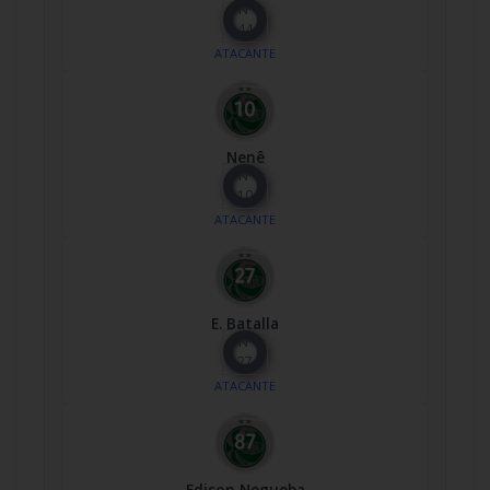
Nº
44
ATACANTE
Nenê
Nº
10
ATACANTE
E. Batalla
Nº
27
ATACANTE
Edison Negueba