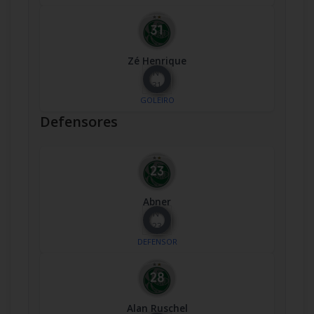
Zé Henrique
Nº
31
GOLEIRO
Defensores
Abner
Nº
23
DEFENSOR
Alan Ruschel