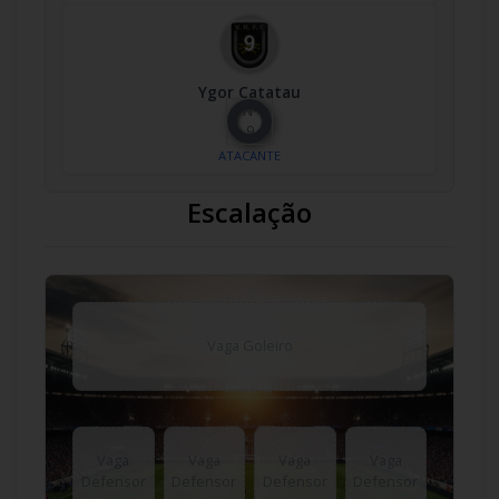
Ygor Catatau
Nº
9
ATACANTE
Escalação
Vaga Goleiro
Vaga
Vaga
Vaga
Vaga
Defensor
Defensor
Defensor
Defensor