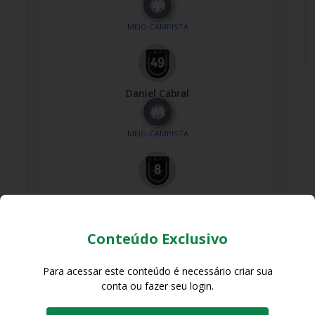
14
MEIO-CAMPISTA
Daniel Cabral
Nº
49
MEIO-CAMPISTA
Dener
Nº
8
Conteúdo Exclusivo
MEIO-CAMPISTA
Para acessar este conteúdo é necessário criar sua
conta ou fazer seu login.
L. Di Almeida