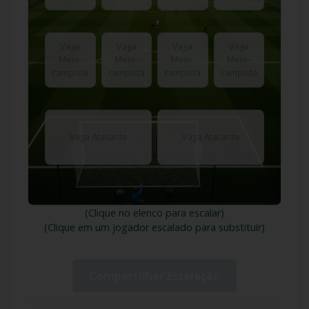
Vaga
Vaga
Vaga
Vaga
Meio-
Meio-
Meio-
Meio-
campista
campista
campista
campista
Vaga Atacante
Vaga Atacante
(Clique no elenco para escalar)
(Clique em um jogador escalado para substituir)
Compartilhar Escalação