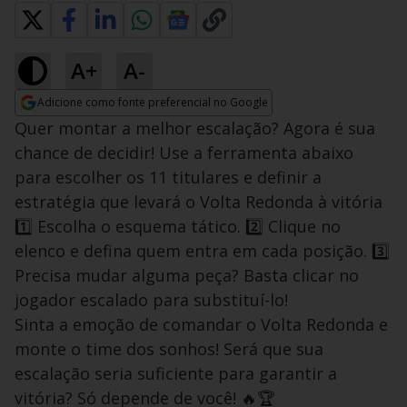
A+
A-
Adicione como fonte preferencial no Google
Opens in new window
Quer montar a melhor escalação? Agora é sua
chance de decidir! Use a ferramenta abaixo
para escolher os 11 titulares e definir a
estratégia que levará o Volta Redonda à vitória
1️⃣ Escolha o esquema tático. 2️⃣ Clique no
elenco e defina quem entra em cada posição. 3️⃣
Precisa mudar alguma peça? Basta clicar no
jogador escalado para substituí-lo!
Sinta a emoção de comandar o Volta Redonda e
monte o time dos sonhos! Será que sua
escalação seria suficiente para garantir a
vitória? Só depende de você! 🔥🏆