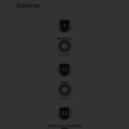
Goleiros
Avelino
Nº
1
GOLEIRO
Jean
Nº
12
GOLEIRO
Jefferson Paulino