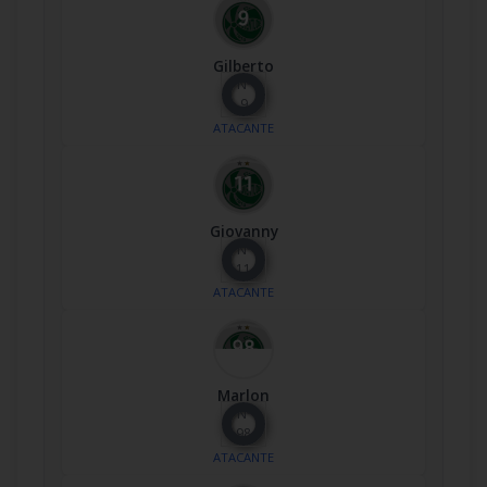
Gilberto
Nº
9
ATACANTE
Giovanny
Nº
11
ATACANTE
Marlon
Nº
98
ATACANTE