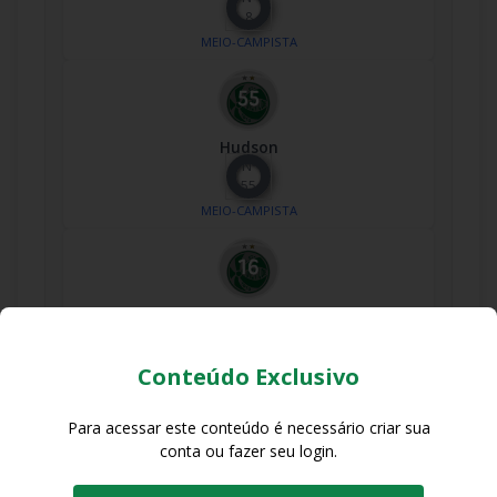
8
MEIO-CAMPISTA
Hudson
Nº
55
MEIO-CAMPISTA
Jádson
Nº
16
Conteúdo Exclusivo
MEIO-CAMPISTA
Para acessar este conteúdo é necessário criar sua
conta ou fazer seu login.
Lucas Fernandes