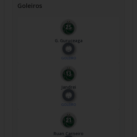
Goleiros
G. Guruceaga
Nº
25
GOLEIRO
Jandrei
Nº
13
GOLEIRO
Ruan Carneiro