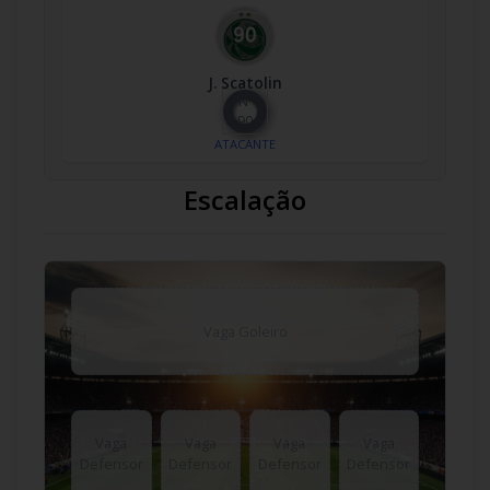
J. Scatolin
Nº
90
ATACANTE
Escalação
Vaga Goleiro
Vaga
Vaga
Vaga
Vaga
Defensor
Defensor
Defensor
Defensor