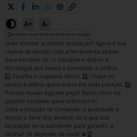
A+
A-
Adicione como fonte preferencial no Google
Opens in new window
Quer montar a melhor escalação? Agora é sua
chance de decidir! Use a ferramenta abaixo
para escolher os 11 titulares e definir a
estratégia que levará o Juventude à vitória
1️⃣ Escolha o esquema tático. 2️⃣ Clique no
elenco e defina quem entra em cada posição. 3️⃣
Precisa mudar alguma peça? Basta clicar no
jogador escalado para substituí-lo!
Sinta a emoção de comandar o Juventude e
monte o time dos sonhos! Será que sua
escalação seria suficiente para garantir a
vitória? Só depende de você! 🔥🏆