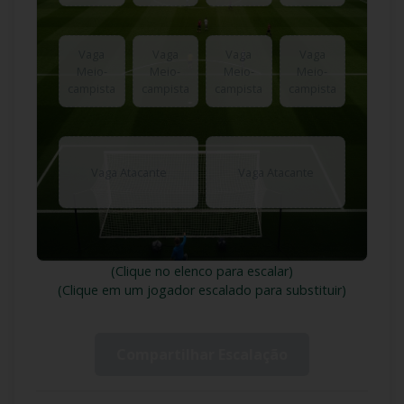
Vaga
Vaga
Vaga
Vaga
Meio-
Meio-
Meio-
Meio-
campista
campista
campista
campista
Vaga Atacante
Vaga Atacante
(Clique no elenco para escalar)
(Clique em um jogador escalado para substituir)
Compartilhar Escalação