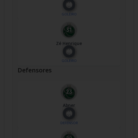
Nº
21
GOLEIRO
Zé Henrique
Nº
31
GOLEIRO
Defensores
Abner
Nº
23
DEFENSOR