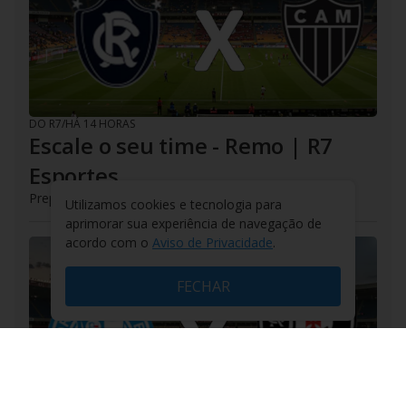
DO R7
/
HÁ 14 HORAS
Escale o seu time - Remo | R7
Esportes
Prepare-se para o desafio na Série A!
Utilizamos cookies e tecnologia para
aprimorar sua experiência de navegação de
acordo com o
Aviso de Privacidade
.
FECHAR