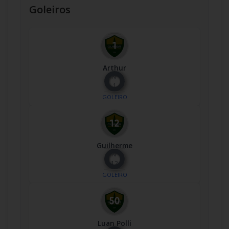
Goleiros
Arthur
Nº
1
GOLEIRO
Guilherme
Nº
12
GOLEIRO
Luan Polli