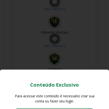
27
MEIO-CAMPISTA
Eduardo Vinicius
Nº
15
MEIO-CAMPISTA
Lorenzo
Nº
36
MEIO-CAMPISTA
Conteúdo Exclusivo
Para acessar este conteúdo é necessário criar sua
conta ou fazer seu login.
Lucas Mineiro