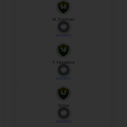
M. Stavtsev
Nº
66
ATACANTE
F. Pasadore
Nº
16
ATACANTE
Victor
Nº
47
ATACANTE