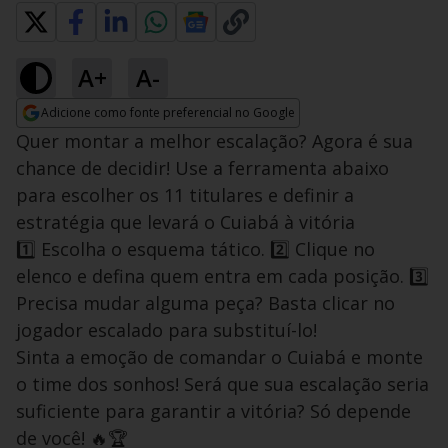
A+
A-
Adicione como fonte preferencial no Google
Opens in new window
Quer montar a melhor escalação? Agora é sua
chance de decidir! Use a ferramenta abaixo
para escolher os 11 titulares e definir a
estratégia que levará o Cuiabá à vitória
1️⃣ Escolha o esquema tático. 2️⃣ Clique no
elenco e defina quem entra em cada posição. 3️⃣
Precisa mudar alguma peça? Basta clicar no
jogador escalado para substituí-lo!
Sinta a emoção de comandar o Cuiabá e monte
o time dos sonhos! Será que sua escalação seria
suficiente para garantir a vitória? Só depende
de você! 🔥🏆