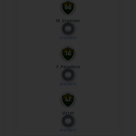
M. Stavtsev
Nº
66
ATACANTE
F. Pasadore
Nº
16
ATACANTE
Victor
Nº
47
ATACANTE