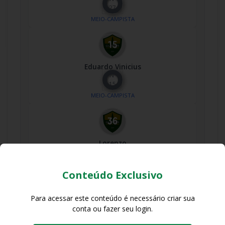
27
MEIO-CAMPISTA
Eduardo Vinicius
Nº
15
MEIO-CAMPISTA
Lorenzo
Nº
36
MEIO-CAMPISTA
Conteúdo Exclusivo
Para acessar este conteúdo é necessário criar sua
conta ou fazer seu login.
Lucas Mineiro