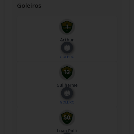
Goleiros
Arthur
Nº
1
GOLEIRO
Guilherme
Nº
12
GOLEIRO
Luan Polli