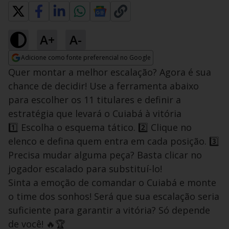
A+
A-
Adicione como fonte preferencial no Google
Opens in new window
Quer montar a melhor escalação? Agora é sua
chance de decidir! Use a ferramenta abaixo
para escolher os 11 titulares e definir a
estratégia que levará o Cuiabá à vitória
1️⃣ Escolha o esquema tático. 2️⃣ Clique no
elenco e defina quem entra em cada posição. 3️⃣
Precisa mudar alguma peça? Basta clicar no
jogador escalado para substituí-lo!
Sinta a emoção de comandar o Cuiabá e monte
o time dos sonhos! Será que sua escalação seria
suficiente para garantir a vitória? Só depende
de você! 🔥🏆