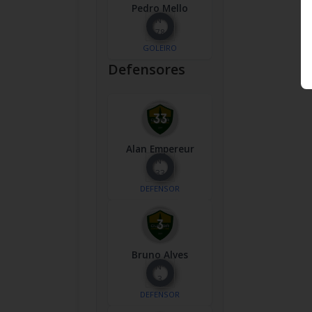
Pedro Mello
Nº
78
GOLEIRO
Defensores
Alan Empereur
Nº
33
DEFENSOR
Bruno Alves
Nº
3
DEFENSOR