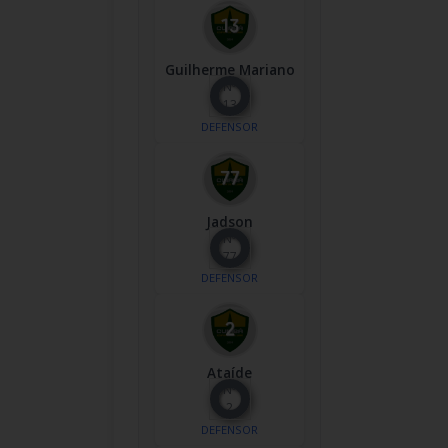
Guilherme Mariano
Nº
13
DEFENSOR
Jadson
Nº
77
DEFENSOR
Ataíde
Nº
2
DEFENSOR