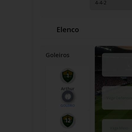
Elenco
Goleiros
Arthur
Nº
Vaga Defenso
1
GOLEIRO
Vaga Meio-