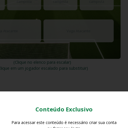
campista
campista
campista
a Atacante
Vaga Atacante
(Clique no elenco para escalar)
Clique em um jogador escalado para substituir)
Conteúdo Exclusivo
Para acessar este conteúdo é necessário criar sua conta