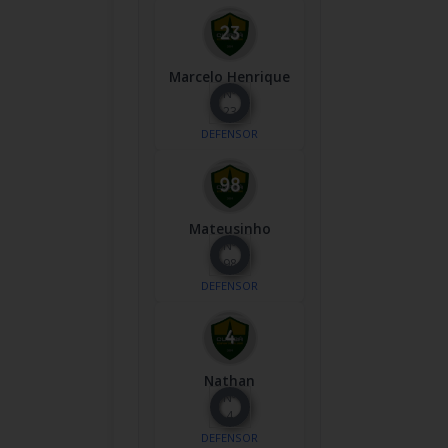
Marcelo Henrique
Nº
23
DEFENSOR
Mateusinho
Nº
98
DEFENSOR
Nathan
Nº
4
DEFENSOR