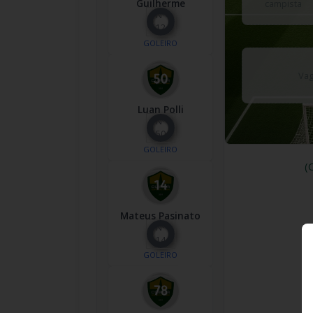
Guilherme
campista
Nº
12
GOLEIRO
Vag
Luan Polli
Nº
50
GOLEIRO
(
Mateus Pasinato
Nº
14
GOLEIRO