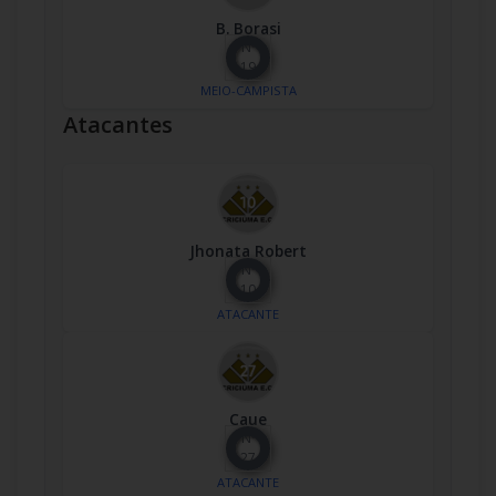
B. Borasi
Nº
19
MEIO-CAMPISTA
Atacantes
Jhonata Robert
Nº
10
ATACANTE
Caue
Nº
27
ATACANTE