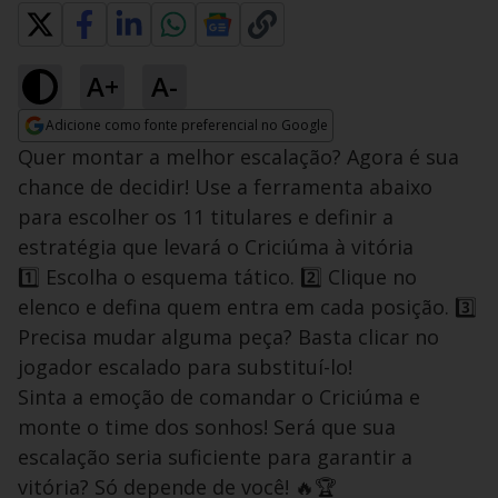
A+
A-
Adicione como fonte preferencial no Google
Opens in new window
Quer montar a melhor escalação? Agora é sua
chance de decidir! Use a ferramenta abaixo
para escolher os 11 titulares e definir a
estratégia que levará o Criciúma à vitória
1️⃣ Escolha o esquema tático. 2️⃣ Clique no
elenco e defina quem entra em cada posição. 3️⃣
Precisa mudar alguma peça? Basta clicar no
jogador escalado para substituí-lo!
Sinta a emoção de comandar o Criciúma e
monte o time dos sonhos! Será que sua
escalação seria suficiente para garantir a
vitória? Só depende de você! 🔥🏆