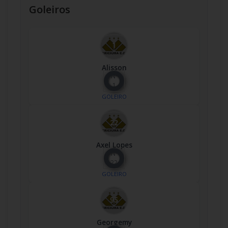
Goleiros
Alisson
Nº
1
GOLEIRO
Axel Lopes
Nº
22
GOLEIRO
Georgemy