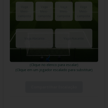
ATACANTE
Vaga
Vaga
Vaga
Vaga
Meio-
Meio-
Meio-
Meio-
campista
campista
campista
campista
Vaga Atacante
Vaga Atacante
(Clique no elenco para escalar)
(Clique em um jogador escalado para substituir)
Compartilhar Escalação