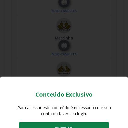
76
MEIO-CAMPISTA
Marcinho
Nº
6
MEIO-CAMPISTA
Arthur Mosca
Nº
19
Conteúdo Exclusivo
MEIO-CAMPISTA
Para acessar este conteúdo é necessário criar sua
conta ou fazer seu login.
L. Bugs