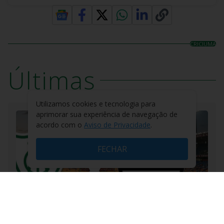
CRICIUMA
Últimas
Utilizamos cookies e tecnologia para
aprimorar sua experiência de navegação de
acordo com o
Aviso de Privacidade
.
FECHAR
DO R7
/
HÁ 2 HORAS