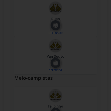
Ruan
Nº
80
DEFENSOR
Yan Souto
Nº
2
DEFENSOR
Meio-campistas
Felipinho
Nº