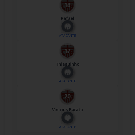
Rafael
Nº
18
ATACANTE
Thiaguinho
Nº
17
ATACANTE
Vinicius Barata
Nº
20
ATACANTE