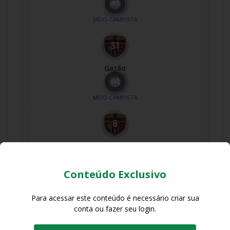
30
MEIO-CAMPISTA
Gazão
Nº
31
MEIO-CAMPISTA
Gegê
Nº
8
Conteúdo Exclusivo
MEIO-CAMPISTA
Para acessar este conteúdo é necessário criar sua
conta ou fazer seu login.
Giovanni