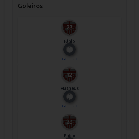
Goleiros
Fábio
Nº
23
GOLEIRO
Matheus
Nº
12
GOLEIRO
Pablo