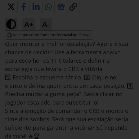
A+
A-
Adicione como fonte preferencial no Google
Opens in new window
Quer montar a melhor escalação? Agora é sua
chance de decidir! Use a ferramenta abaixo
para escolher os 11 titulares e definir a
estratégia que levará o CRB à vitória
1️⃣ Escolha o esquema tático. 2️⃣ Clique no
elenco e defina quem entra em cada posição. 3️⃣
Precisa mudar alguma peça? Basta clicar no
jogador escalado para substituí-lo!
Sinta a emoção de comandar o CRB e monte o
time dos sonhos! Será que sua escalação seria
suficiente para garantir a vitória? Só depende
de você! 🔥🏆