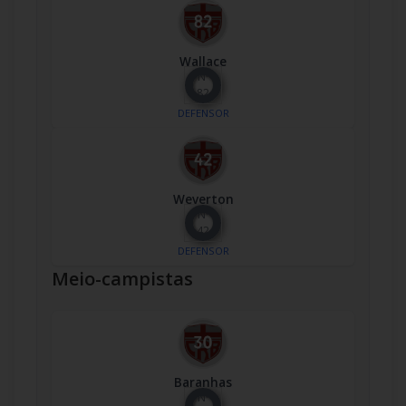
Wallace
Nº
82
DEFENSOR
Weverton
Nº
42
DEFENSOR
Meio-campistas
Baranhas
Nº