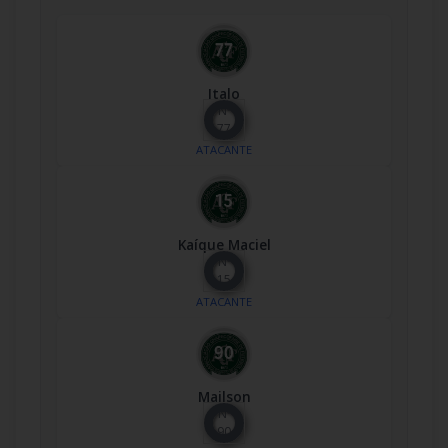
Italo
Nº
77
ATACANTE
Kaíque Maciel
Nº
15
ATACANTE
Mailson
Nº
90