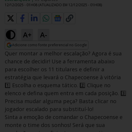
12/12/2025 - 01H08
(ATUALIZADO EM
12/12/2025 - 01H08
)
A+
A-
Adicione como fonte preferencial no Google
Opens in new window
Quer montar a melhor escalação? Agora é sua
chance de decidir! Use a ferramenta abaixo
para escolher os 11 titulares e definir a
estratégia que levará o Chapecoense à vitória
1️⃣ Escolha o esquema tático. 2️⃣ Clique no
elenco e defina quem entra em cada posição. 3️⃣
Precisa mudar alguma peça? Basta clicar no
jogador escalado para substituí-lo!
Sinta a emoção de comandar o Chapecoense e
monte o time dos sonhos! Será que sua