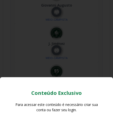
Giovanni Augusto
Nº
10
MEIO-CAMPISTA
J. Jiménez
Nº
6
MEIO-CAMPISTA
Marcinho
Nº
95
Conteúdo Exclusivo
MEIO-CAMPISTA
Para acessar este conteúdo é necessário criar sua
conta ou fazer seu login.