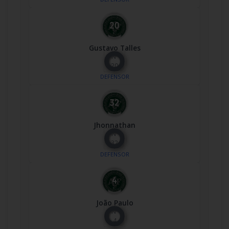
Gustavo Talles
Nº
20
DEFENSOR
Jhonnathan
Nº
32
DEFENSOR
João Paulo
Nº
4