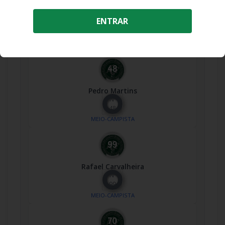
Marlon
ENTRAR
Nº
8
MEIO-CAMPISTA
Pedro Martins
Nº
48
MEIO-CAMPISTA
Rafael Carvalheira
Nº
99
MEIO-CAMPISTA