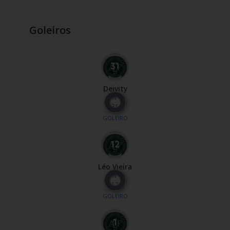
Goleiros
Deivity
Nº
31
GOLEIRO
Léo Vieira
Nº
12
GOLEIRO