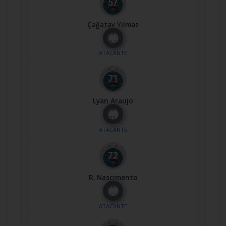
Çağatay Yılmaz
Nº
57
ATACANTE
Lyan Araujo
Nº
71
ATACANTE
R. Nascimento
Nº
72
ATACANTE