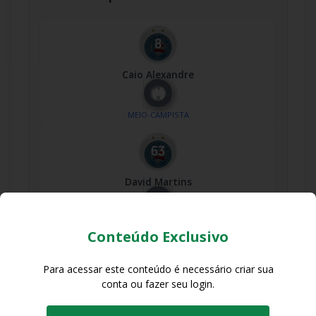
Caio Alexandre
Nº
8
MEIO-CAMPISTA
David Martins
Nº
63
MEIO-CAMPISTA
Conteúdo Exclusivo
Para acessar este conteúdo é necessário criar sua
conta ou fazer seu login.
Erick
Nº
14