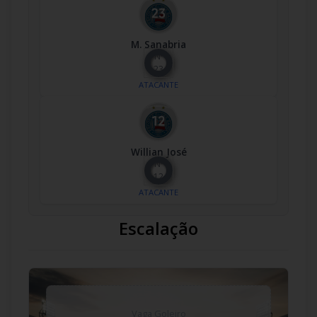
M. Sanabria
Nº
23
ATACANTE
Willian José
Nº
12
ATACANTE
Escalação
Vaga Goleiro