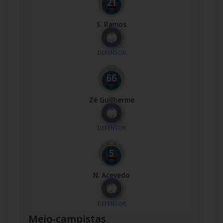
S. Ramos
Nº
21
DEFENSOR
Zé Guilherme
Nº
66
DEFENSOR
N. Acevedo
Nº
5
DEFENSOR
Meio-campistas