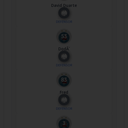
David Duarte
Nº
33
DEFENSOR
DodÃ´
Nº
53
DEFENSOR
Fred
Nº
83
DEFENSOR