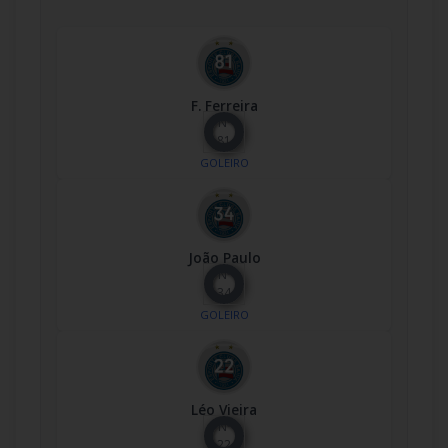
F. Ferreira
Nº
81
GOLEIRO
João Paulo
Nº
34
GOLEIRO
Léo Vieira
Nº
22