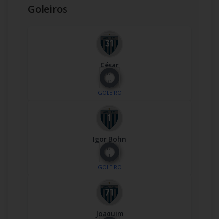
Goleiros
César
Nº
31
GOLEIRO
Igor Bohn
Nº
1
GOLEIRO
Joaquim