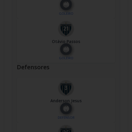
Nº
71
GOLEIRO
Otávio Passos
Nº
21
GOLEIRO
Defensores
Anderson Jesus
Nº
3
DEFENSOR