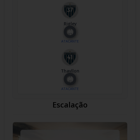
Rigley
Nº
37
ATACANTE
Thayllon
Nº
41
ATACANTE
Escalação