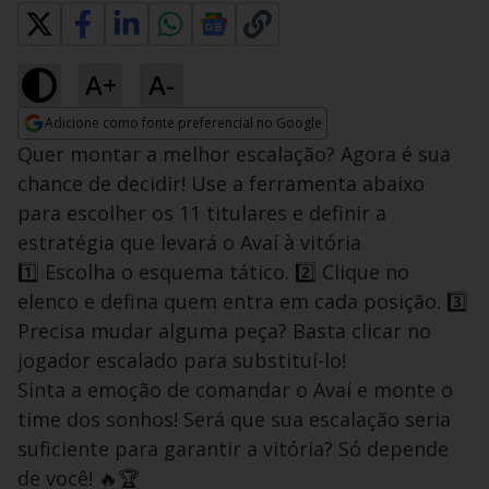
A+
A-
Adicione como fonte preferencial no Google
Opens in new window
Quer montar a melhor escalação? Agora é sua
chance de decidir! Use a ferramenta abaixo
para escolher os 11 titulares e definir a
estratégia que levará o Avaí à vitória
1️⃣ Escolha o esquema tático. 2️⃣ Clique no
elenco e defina quem entra em cada posição. 3️⃣
Precisa mudar alguma peça? Basta clicar no
jogador escalado para substituí-lo!
Sinta a emoção de comandar o Avaí e monte o
time dos sonhos! Será que sua escalação seria
suficiente para garantir a vitória? Só depende
de você! 🔥🏆