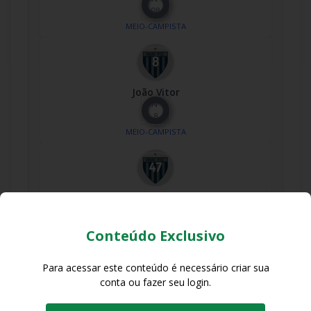
98
MEIO-CAMPISTA
João Vitor
Nº
8
MEIO-CAMPISTA
Kevin
Nº
47
Conteúdo Exclusivo
MEIO-CAMPISTA
Para acessar este conteúdo é necessário criar sua
conta ou fazer seu login.
Lucas Eduardo