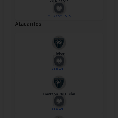
Zé Ricardo
Nº
77
MEIO-CAMPISTA
Atacantes
Cléber
Nº
99
ATACANTE
Emerson Negueba
Nº
94
ATACANTE