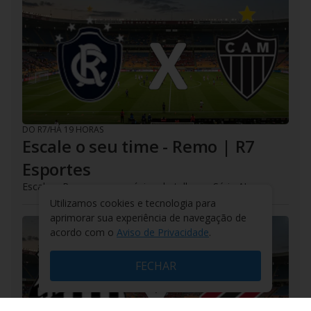
DO R7
/
HÁ 19 HORAS
Escale o seu time - Remo | R7
Esportes
Escale o Remo para a próxima batalha na Série A!
Utilizamos cookies e tecnologia para
aprimorar sua experiência de navegação de
acordo com o
Aviso de Privacidade
.
FECHAR