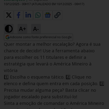
10/12/2025 - 00H17
(ATUALIZADO EM
10/12/2025 - 00H17
)
A+
A-
Adicione como fonte preferencial no Google
Opens in new window
Quer montar a melhor escalação? Agora é sua
chance de decidir! Use a ferramenta abaixo
para escolher os 11 titulares e definir a
estratégia que levará o América Mineiro à
vitória
1️⃣ Escolha o esquema tático. 2️⃣ Clique no
elenco e defina quem entra em cada posição. 3️⃣
Precisa mudar alguma peça? Basta clicar no
jogador escalado para substituí-lo!
Sinta a emoção de comandar o América Mineiro