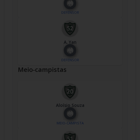
Nº
55
DEFENSOR
A. Yan
Nº
52
DEFENSOR
Meio-campistas
Aloísio Souza
Nº
20
MEIO-CAMPISTA