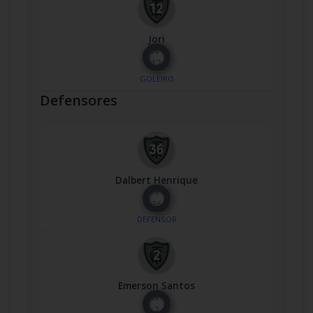
Jori
Nº
12
GOLEIRO
Defensores
Dalbert Henrique
Nº
36
DEFENSOR
Emerson Santos
Nº
2