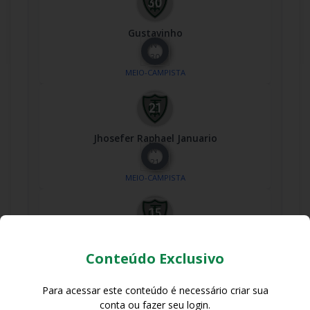
Gustavinho
Nº
30
MEIO-CAMPISTA
Jhosefer Raphael Januario
Nº
21
MEIO-CAMPISTA
Kauã
Conteúdo Exclusivo
Nº
15
MEIO-CAMPISTA
Para acessar este conteúdo é necessário criar sua
conta ou fazer seu login.