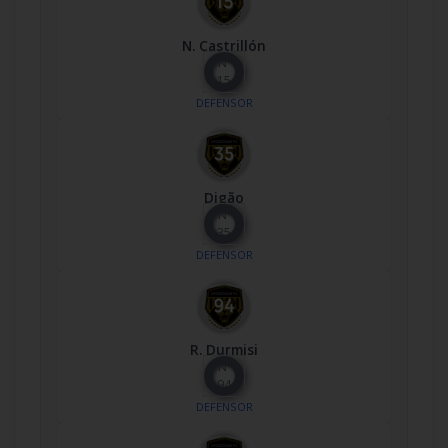
N. Castrillón
Nº
15
DEFENSOR
Digão
Nº
35
DEFENSOR
R. Durmisi
Nº
94
DEFENSOR