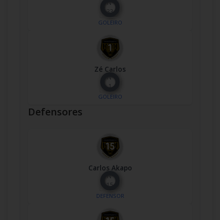
Nº
33
GOLEIRO
Zé Carlos
Nº
1
GOLEIRO
Defensores
Carlos Akapo
Nº
15
DEFENSOR