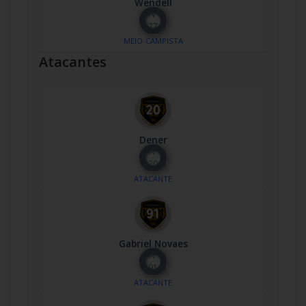
Wendell
Nº
27
MEIO-CAMPISTA
Atacantes
Dener
Nº
20
ATACANTE
Gabriel Novaes
Nº
91
ATACANTE