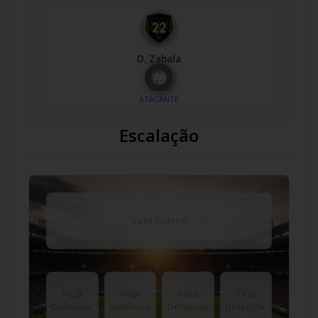
D. Zabala
Nº
22
ATACANTE
Escalação
Vaga Goleiro
Vaga
Vaga
Vaga
Vaga
Defensor
Defensor
Defensor
Defensor