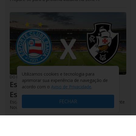
Utilizamos cookies e tecnologia para
DO R7
/
07/08/2026
aprimorar sua experiência de navegação de
Escale o seu time - Vasco | R7
acordo com o
Aviso de Privacidade
.
Esportes
FECHAR
Escale o Vasco da Gama para o confronto na Arena Fonte
Nova!