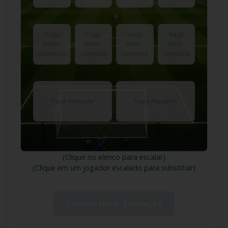
Vaga
Vaga
Vaga
Vaga
Meio-
Meio-
Meio-
Meio-
campista
campista
campista
campista
Vaga Atacante
Vaga Atacante
(Clique no elenco para escalar)
(Clique em um jogador escalado para substituir)
Compartilhar Escalação