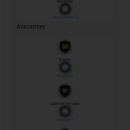
Wendell
Nº
27
MEIO-CAMPISTA
Atacantes
Dener
Nº
20
ATACANTE
Gabriel Novaes
Nº
91
ATACANTE