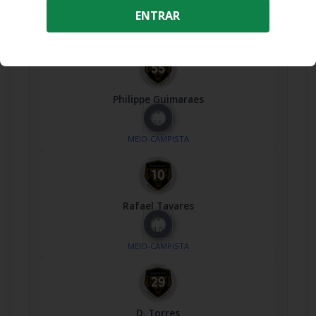
Nº
ENTRAR
77
MEIO-CAMPISTA
Philippe Guimaraes
Nº
55
MEIO-CAMPISTA
Rafael Tavares
Nº
10
MEIO-CAMPISTA
D. Torres