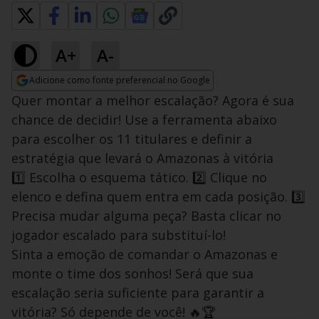
A+
A-
Adicione como fonte preferencial no Google
Opens in new window
Quer montar a melhor escalação? Agora é sua
chance de decidir! Use a ferramenta abaixo
para escolher os 11 titulares e definir a
estratégia que levará o Amazonas à vitória
1️⃣ Escolha o esquema tático. 2️⃣ Clique no
elenco e defina quem entra em cada posição. 3️⃣
Precisa mudar alguma peça? Basta clicar no
jogador escalado para substituí-lo!
Sinta a emoção de comandar o Amazonas e
monte o time dos sonhos! Será que sua
escalação seria suficiente para garantir a
vitória? Só depende de você! 🔥🏆