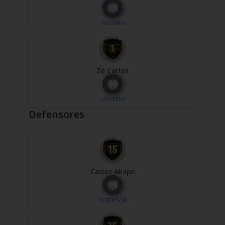
Nº
33
GOLEIRO
Zé Carlos
Nº
1
GOLEIRO
Defensores
Carlos Akapo
Nº
15
DEFENSOR