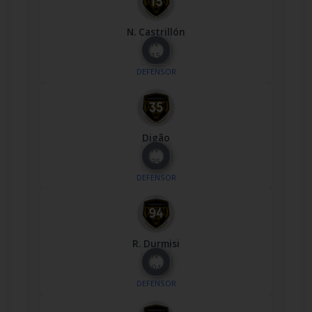
N. Castrillón
Nº
15
DEFENSOR
Digão
Nº
35
DEFENSOR
R. Durmisi
Nº
94
DEFENSOR