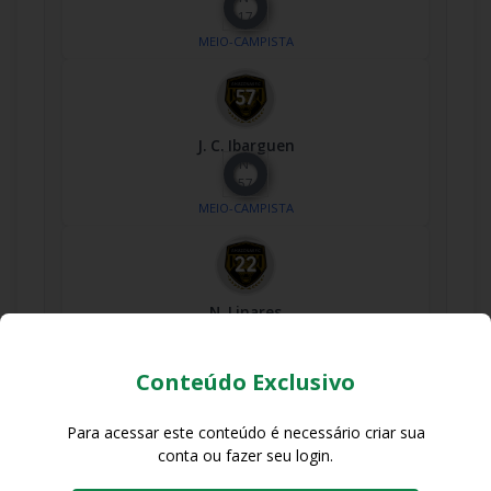
17
MEIO-CAMPISTA
J. C. Ibarguen
Nº
57
MEIO-CAMPISTA
N. Linares
Nº
22
MEIO-CAMPISTA
Conteúdo Exclusivo
Para acessar este conteúdo é necessário criar sua
conta ou fazer seu login.
Robertinho