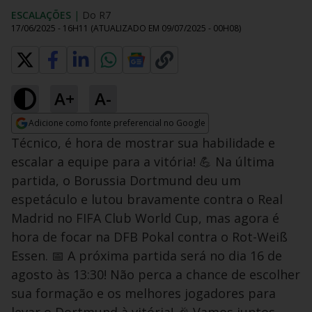
ESCALAÇÕES
|
Do R7
17/06/2025 - 16H11
(ATUALIZADO EM
09/07/2025 - 00H08
)
A+
A-
Adicione como fonte preferencial no Google
Opens in new window
Técnico, é hora de mostrar sua habilidade e
escalar a equipe para a vitória! 💪 Na última
partida, o Borussia Dortmund deu um
espetáculo e lutou bravamente contra o Real
Madrid no FIFA Club World Cup, mas agora é
hora de focar na DFB Pokal contra o Rot-Weiß
Essen. 📅 A próxima partida será no dia 16 de
agosto às 13:30! Não perca a chance de escolher
sua formação e os melhores jogadores para