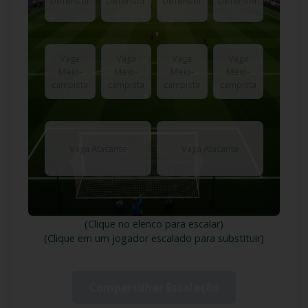
Defensor
Defensor
Defensor
Defensor
Vaga
Vaga
Vaga
Vaga
Meio-
Meio-
Meio-
Meio-
campista
campista
campista
campista
Vaga Atacante
Vaga Atacante
(Clique no elenco para escalar)
(Clique em um jogador escalado para substituir)
Compartilhar Escalação