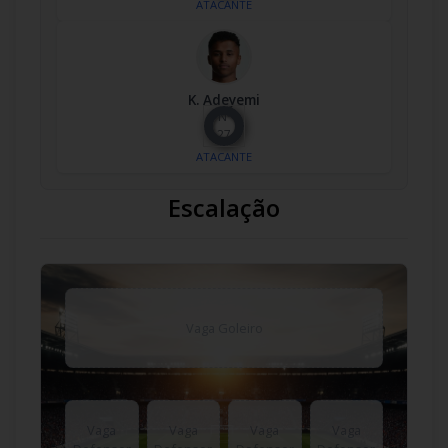
ATACANTE
K. Adeyemi
Nº
27
ATACANTE
Escalação
Vaga Goleiro
Vaga
Vaga
Vaga
Vaga