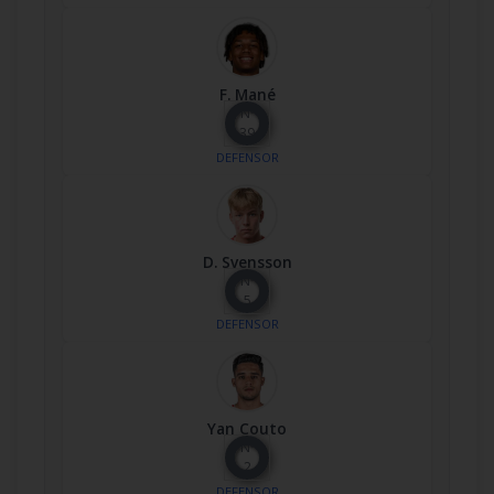
F. Mané
Nº
39
DEFENSOR
D. Svensson
Nº
5
DEFENSOR
Yan Couto
Nº
2
DEFENSOR