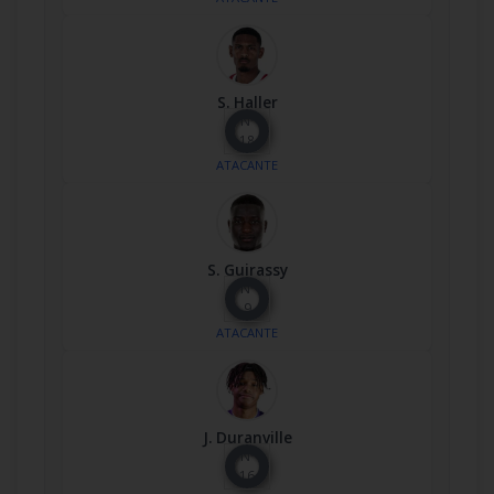
S. Haller
Nº
18
ATACANTE
S. Guirassy
Nº
9
ATACANTE
J. Duranville
Nº
16