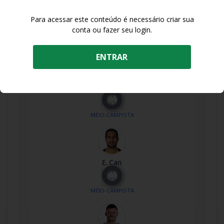
M. Sabitzer
Nº
Para acessar este conteúdo é necessário criar sua
20
conta ou fazer seu login.
MEIO-CAMPISTA
ENTRAR
A. Azhil
Nº
32
MEIO-CAMPISTA
E. Can
Nº
23
MEIO-CAMPISTA