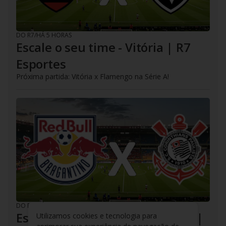
DO R7
/
HÁ 5 HORAS
Escale o seu time - Vitória | R7
Esportes
Próxima partida: Vitória x Flamengo na Série A!
DO R7
/
HÁ 5 HORAS
Escale o seu time - Corinthians |
Utilizamos cookies e tecnologia para