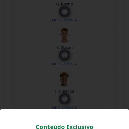
G. Reyna
Nº
7
MEIO-CAMPISTA
S. Özcan
Nº
6
MEIO-CAMPISTA
F. Nmecha
Nº
22
MEIO-CAMPISTA
Conteúdo Exclusivo