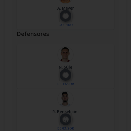
A. Meyer
Nº
33
GOLEIRO
Defensores
N. Süle
Nº
25
DEFENSOR
R. Bensebaïni
Nº
25
DEFENSOR