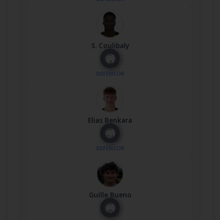
S. Coulibaly
Nº
4
DEFENSOR
Elias Benkara
Nº
24
DEFENSOR
Guille Bueno
Nº
45