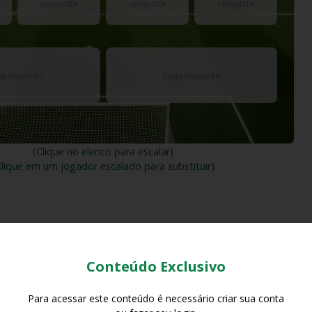
campista
campista
campista
a Atacante
Vaga Atacante
(Clique no elenco para escalar)
Clique em um jogador escalado para substituir)
Conteúdo Exclusivo
Para acessar este conteúdo é necessário criar sua conta