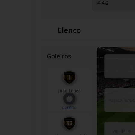
Elenco
Goleiros
João Lopes
Nº
Vaga Defenso
1
GOLEIRO
Vaga Meio-