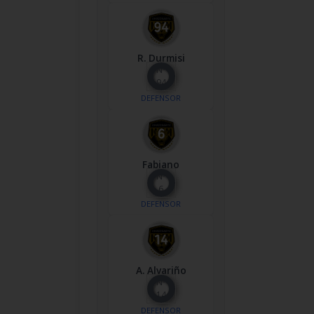
R. Durmisi
Nº
94
DEFENSOR
Fabiano
Nº
6
DEFENSOR
A. Alvariño
Nº
14
DEFENSOR