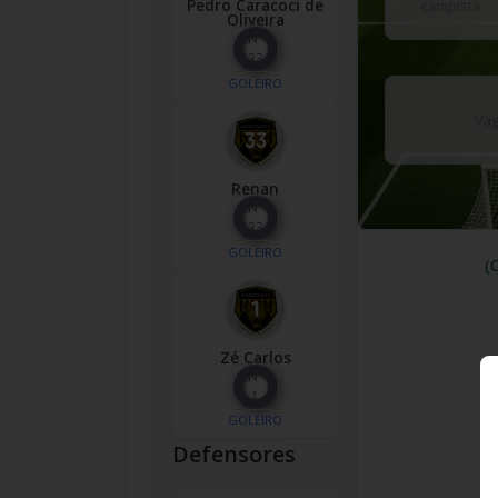
Pedro Caracoci de
campista
Oliveira
Nº
33
GOLEIRO
Vag
Renan
Nº
33
GOLEIRO
(
Zé Carlos
Nº
1
GOLEIRO
Defensores