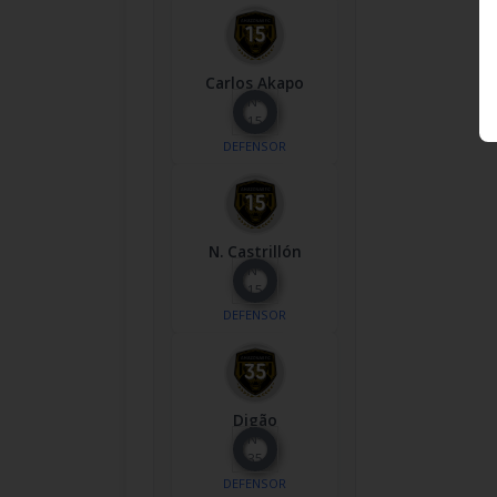
Carlos Akapo
Nº
15
DEFENSOR
N. Castrillón
Nº
15
DEFENSOR
Digão
Nº
35
DEFENSOR