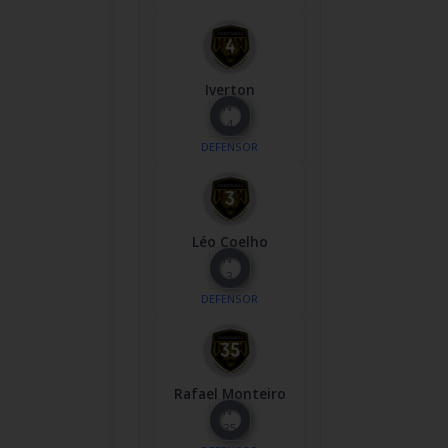
Iverton
Nº
4
DEFENSOR
Léo Coelho
Nº
3
DEFENSOR
Rafael Monteiro
Nº
35