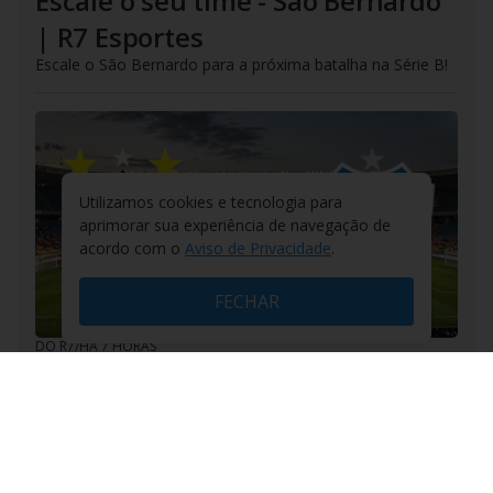
Escale o seu time - São Bernardo
| R7 Esportes
Escale o São Bernardo para a próxima batalha na Série B!
Utilizamos cookies e tecnologia para
aprimorar sua experiência de navegação de
acordo com o
Aviso de Privacidade
.
FECHAR
DO R7
/
HÁ 7 HORAS
Escale o seu time - Sport | R7
Esportes
Sport Recife x Londrina na Série B!