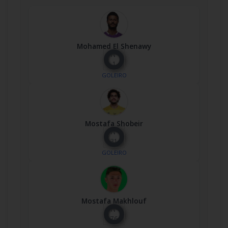
Mohamed El Shenawy
Nº
1
GOLEIRO
Mostafa Shobeir
Nº
31
GOLEIRO
Mostafa Makhlouf
Nº
76