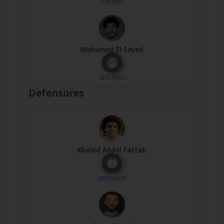
GOLEIRO
Mohamed El Sayed
S/N
GOLEIRO
Defensores
Khaled Abdel Fattah
Nº
2
DEFENSOR