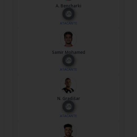
A. Bencharki
S/N
ATACANTE
Samir Mohamed
S/N
ATACANTE
N. Gradišar
S/N
ATACANTE