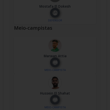
Mostafa El Dokesh
S/N
DEFENSOR
Meio-campistas
Marwan Attia
Nº
13
MEIO-CAMPISTA
Hussein El Shahat
Nº
14
MEIO-CAMPISTA