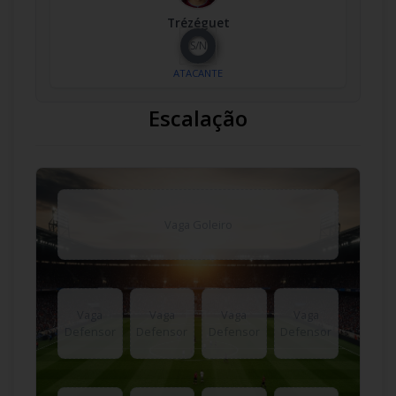
Trézéguet
S/N
ATACANTE
Escalação
Vaga Goleiro
Vaga
Vaga
Vaga
Vaga
Defensor
Defensor
Defensor
Defensor