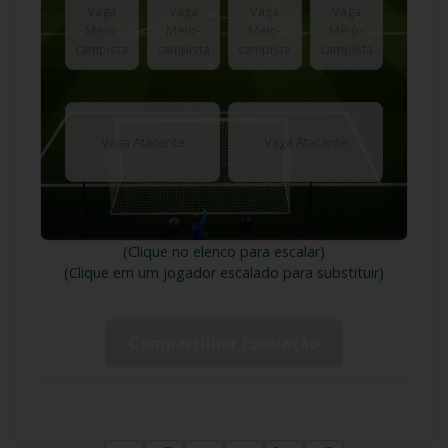
Vaga
Vaga
Vaga
Vaga
Meio-
Meio-
Meio-
Meio-
campista
campista
campista
campista
Vaga Atacante
Vaga Atacante
(Clique no elenco para escalar)
(Clique em um jogador escalado para substituir)
Compartilhar Escalação