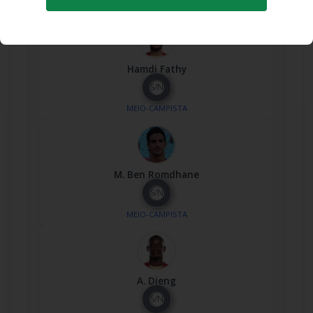
MEIO-CAMPISTA
Hamdi Fathy
S/N
MEIO-CAMPISTA
M. Ben Romdhane
S/N
MEIO-CAMPISTA
A. Dieng
S/N