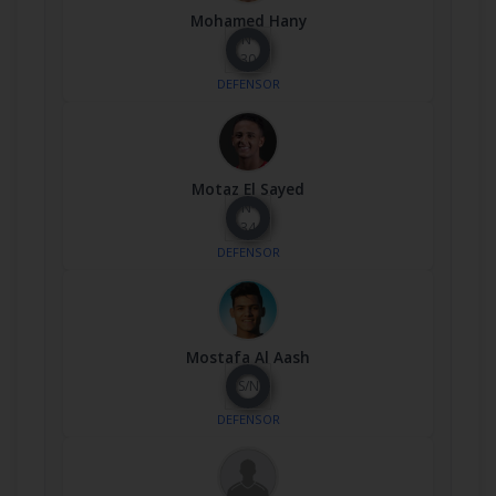
Mohamed Hany
Nº
30
DEFENSOR
Motaz El Sayed
Nº
34
DEFENSOR
Mostafa Al Aash
S/N
DEFENSOR