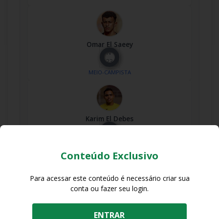
Omar El Saeey
Nº
23
MEIO-CAMPISTA
Karim El Debes
Nº
33
MEIO-CAMPISTA
Conteúdo Exclusivo
Para acessar este conteúdo é necessário criar sua
conta ou fazer seu login.
Ahmed Koka
Nº
36
ENTRAR