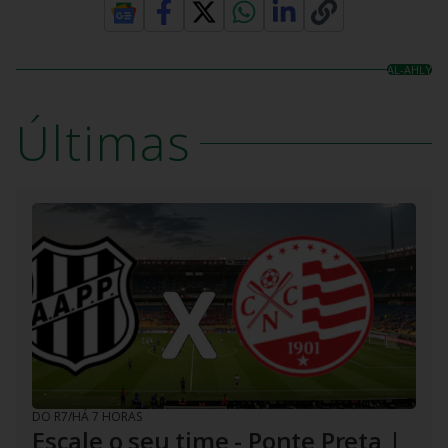
AL-AHLY
Últimas
DO R7
/
HÁ 7 HORAS
Escale o seu time - Ponte Preta |