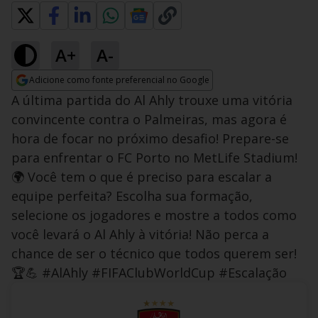
A+
A-
Adicione como fonte preferencial no Google
Opens in new window
A última partida do Al Ahly trouxe uma vitória
convincente contra o Palmeiras, mas agora é
hora de focar no próximo desafio! Prepare-se
para enfrentar o FC Porto no MetLife Stadium!
🌍 Você tem o que é preciso para escalar a
equipe perfeita? Escolha sua formação,
selecione os jogadores e mostre a todos como
você levará o Al Ahly à vitória! Não perca a
chance de ser o técnico que todos querem ser!
🏆💪 #AlAhly #FIFAClubWorldCup #Escalação