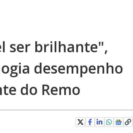
l ser brilhante",
elogia desempenho
nte do Remo