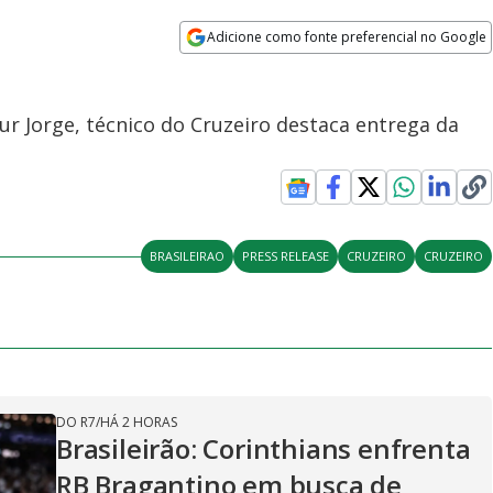
Adicione como fonte preferencial no Google
Opens in new window
ur Jorge, técnico do Cruzeiro destaca entrega da
BRASILEIRAO
PRESS RELEASE
CRUZEIRO
CRUZEIRO
DO R7
/
HÁ 2 HORAS
Brasileirão: Corinthians enfrenta
RB Bragantino em busca de