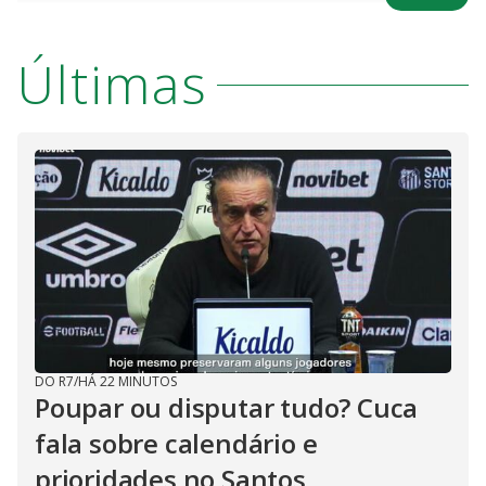
n
u
a
d
n
o
d
s
o
s
Últimas
y
M
V
u
d
o
i
d
e
DO R7
/
HÁ 22 MINUTOS
o
Poupar ou disputar tudo? Cuca
fala sobre calendário e
prioridades no Santos