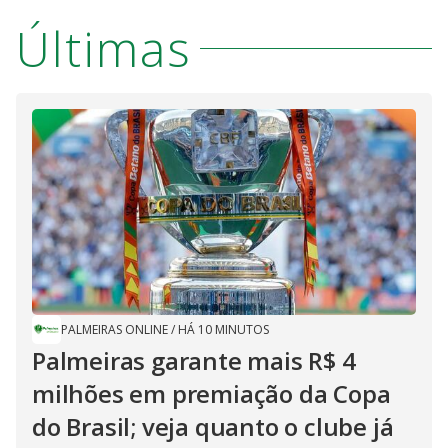
a
s
o
s
Últimas
y
M
V
u
d
o
i
d
e
PALMEIRAS ONLINE
/
HÁ 10 MINUTOS
o
Palmeiras garante mais R$ 4
milhões em premiação da Copa
do Brasil; veja quanto o clube já