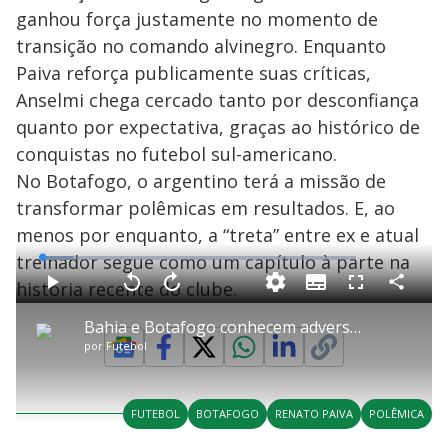
ganhou força justamente no momento de
transição no comando alvinegro. Enquanto
Paiva reforça publicamente suas críticas,
Anselmi chega cercado tanto por desconfiança
quanto por expectativa, graças ao histórico de
conquistas no futebol sul-americano.
No Botafogo, o argentino terá a missão de
transformar polêmicas em resultados. E, ao
menos por enquanto, a “treta” entre ex e atual
treinador segue como um capítulo à parte na
L
o
a
história recente do clube.
S
d
u
C
P
V
A
P
F
e
b
o
l
o
v
u
d
t
m
a
l
a
l
:
Bahia e Botafogo conhecem adversários na Pré-Libertadores 2026
i
p
y
t
n
l
9
t
a
a
ç
s
.
por
Futebol
l
r
r
a
c
7
e
t
1
r
l
r
3
s
i
0
1
e
%
l
s
0
e
h
e
s
n
a
g
e
r
u
g
FUTEBOL
BOTAFOGO
RENATO PAIVA
POLÊMICA
n
u
d
n
o
d