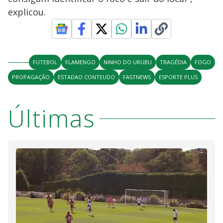
explicou.
FUTEBOL
FLAMENGO
NINHO DO URUBU
TRAGÉDIA
FOGO
PROPAGAÇÃO
ESTADAO CONTEUDO
FASTNEWS
ESPORTE PLUS
Últimas