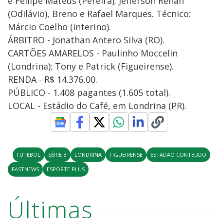
e Fellipe Mateus (Pereira); Jefferson Renan
(Odilávio), Breno e Rafael Marques. Técnico:
Márcio Coelho (interino).
ÁRBITRO - Jonathan Antero Silva (RO).
CARTÕES AMARELOS - Paulinho Moccelin
(Londrina); Tony e Patrick (Figueirense).
RENDA - R$ 14.376,00.
PÚBLICO - 1.408 pagantes (1.605 total).
LOCAL - Estádio do Café, em Londrina (PR).
FUTEBOL
SÉRIE B
LONDRINA
FIGUEIRENSE
ESTADAO CONTEUDO
FASTNEWS
ESPORTE PLUS
Últimas