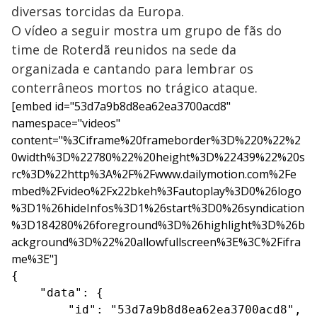
diversas torcidas da Europa.
O vídeo a seguir mostra um grupo de fãs do
time de Roterdã reunidos na sede da
organizada e cantando para lembrar os
conterrâneos mortos no trágico ataque.
[embed id="53d7a9b8d8ea62ea3700acd8"
namespace="videos"
content="%3Ciframe%20frameborder%3D%220%22%2
0width%3D%22780%22%20height%3D%22439%22%20s
rc%3D%22http%3A%2F%2Fwww.dailymotion.com%2Fe
mbed%2Fvideo%2Fx22bkeh%3Fautoplay%3D0%26logo
%3D1%26hideInfos%3D1%26start%3D0%26syndication
%3D184280%26foreground%3D%26highlight%3D%26b
ackground%3D%22%20allowfullscreen%3E%3C%2Fifra
me%3E"]
{

    "data": {

        "id": "53d7a9b8d8ea62ea3700acd8",
