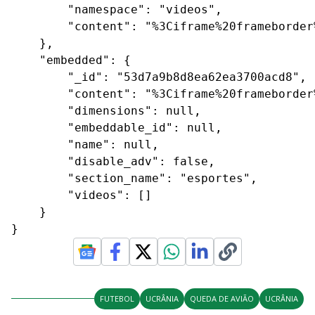
        "namespace": "videos",

        "content": "%3Ciframe%20frameborder
    },

    "embedded": {

        "_id": "53d7a9b8d8ea62ea3700acd8",

        "content": "%3Ciframe%20frameborder
        "dimensions": null,

        "embeddable_id": null,

        "name": null,

        "disable_adv": false,

        "section_name": "esportes",

        "videos": []

    }

}
FUTEBOL
UCRÂNIA
QUEDA DE AVIÃO
UCRÂNIA