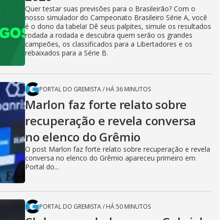
Quer testar suas previsões para o Brasileirão? Com o
nosso simulador do Campeonato Brasileiro Série A, você
é o dono da tabela! Dê seus palpites, simule os resultados
rodada a rodada e descubra quem serão os grandes
campeões, os classificados para a Libertadores e os
rebaixados para a Série B.
PORTAL DO GREMISTA
/
HÁ 36 MINUTOS
Marlon faz forte relato sobre
recuperação e revela conversa
no elenco do Grêmio
O post Marlon faz forte relato sobre recuperação e revela
conversa no elenco do Grêmio apareceu primeiro em
Portal do...
PORTAL DO GREMISTA
/
HÁ 50 MINUTOS