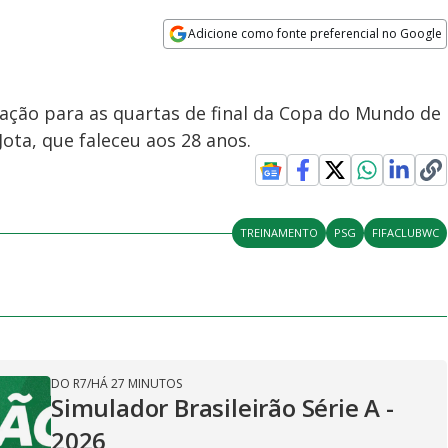
Adicione como fonte preferencial no Google
Opens in new window
ração para as quartas de final da Copa do Mundo de
ta, que faleceu aos 28 anos.
TREINAMENTO
PSG
FIFACLUBWC
DO R7
/
HÁ 27 MINUTOS
Simulador Brasileirão Série A -
2026