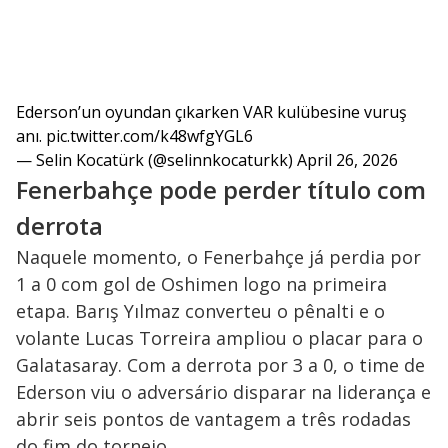
Ederson’un oyundan çıkarken VAR kulübesine vuruş
anı.
pic.twitter.com/k48wfgYGL6
— Selin Kocatürk (@selinnkocaturkk)
April 26, 2026
Fenerbahçe pode perder título com
derrota
Naquele momento, o Fenerbahçe já perdia por
1 a 0 com gol de Oshimen logo na primeira
etapa. Barış Yılmaz converteu o pênalti e o
volante Lucas Torreira ampliou o placar para o
Galatasaray. Com a derrota por 3 a 0, o time de
Ederson viu o adversário disparar na liderança e
abrir seis pontos de vantagem a três rodadas
do fim do torneio.