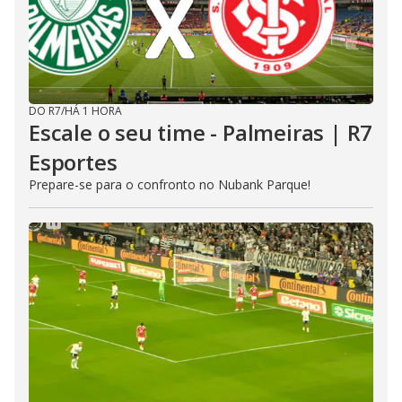
DO R7
/
HÁ 1 HORA
Escale o seu time - Palmeiras | R7
Esportes
Prepare-se para o confronto no Nubank Parque!