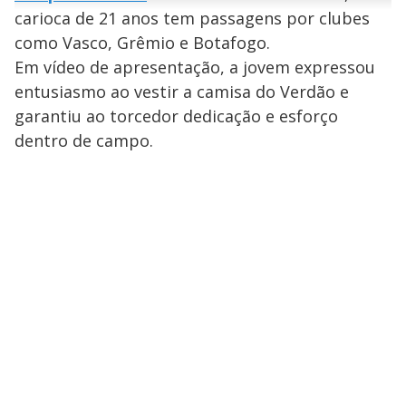
n
u
a
carioca de 21 anos tem passagens por clubes
d
n
o
d
s
o
como Vasco, Grêmio e Botafogo.
s
y
Em vídeo de apresentação, a jovem expressou
entusiasmo ao vestir a camisa do Verdão e
M
garantiu ao torcedor dedicação e esforço
V
u
d
o
dentro de campo.
i
d
e
o