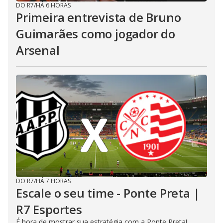
DO R7
/
HÁ 6 HORAS
Primeira entrevista de Bruno
Guimarães como jogador do
Arsenal
DO R7
/
HÁ 7 HORAS
Escale o seu time - Ponte Preta |
R7 Esportes
É hora de mostrar sua estratégia com a Ponte Preta!