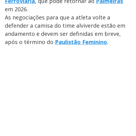
a
Ferroviária
, que pode retornar ao
Palmeiras
s
o
s
em 2026.
y
As negociações para que a atleta volte a
defender a camisa do time alviverde estão em
M
V
u
d
andamento e devem ser definidas em breve,
o
após o término do
Paulistão Feminino
.
i
d
e
o