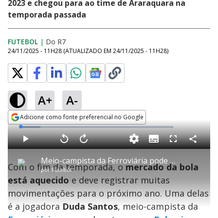
2023 e chegou para ao time de Araraquara na
temporada passada
FUTEBOL
|
Do R7
24/11/2025 - 11H28
(ATUALIZADO EM
24/11/2025 - 11H28
)
A+
A-
Adicione como fonte preferencial no Google
Opens in new window
L
o
a
S
d
u
C
P
V
A
P
F
e
b
o
l
o
v
u
d
t
m
a
l
a
l
:
Meio-campista da Ferroviária pode voltar ao Palmeiras em 2026
i
p
y
t
n
l
1
Com o fim da temporada, o
mercado da bola
t
a
a
ç
s
3
por
Futebol
l
r
r
a
c
.
e
t
1
r
l
r
0
está aquecido
e deve registrar muitas
s
i
0
1
e
7
l
s
0
e
%
h
movimentações para o próximo ano. Uma delas
e
s
n
a
g
e
r
u
g
é a jogadora
Duda Santos
, meio-campista da
n
u
d
n
o
d