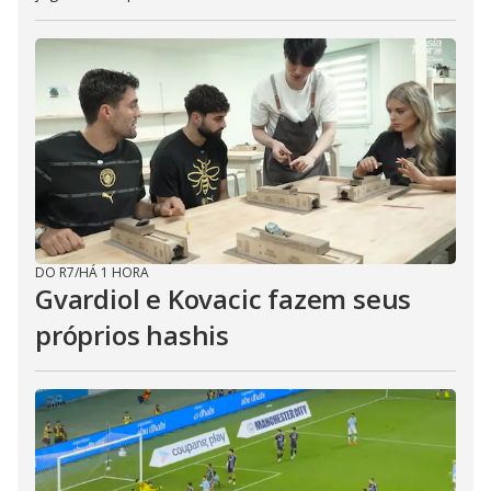
DO R7
/
HÁ 1 HORA
Gvardiol e Kovacic fazem seus
próprios hashis